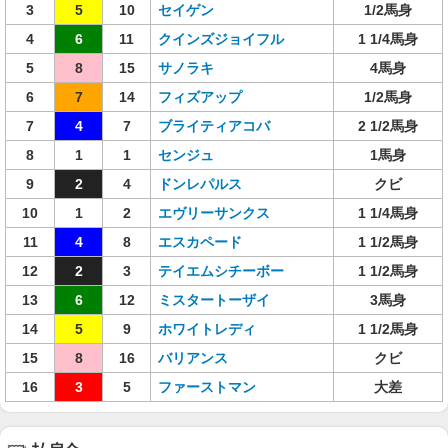
3
5
10
セイゲン
1/2馬身
4
6
11
クインズジョイフル
1 1/4馬身
5
8
15
サノラキ
4馬身
6
7
14
フィズアップ
1/2馬身
7
4
7
ブライティアコバ
2 1/2馬身
8
1
1
センジュ
1馬身
9
2
4
ドンレパルス
クビ
10
1
2
エヴリーサンクス
1 1/4馬身
11
4
8
エスカペード
1 1/2馬身
12
2
3
テイエムシチーボー
1 1/2馬身
13
6
12
ミスタートーザイ
3馬身
14
5
9
ホワイトレディ
1 1/2馬身
15
8
16
バリアンス
クビ
16
3
5
ファーストマン
大差