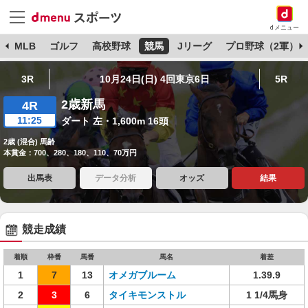
dメニュー
球
MLB
ゴルフ
高校野球
競馬
Jリーグ
プロ野球（2軍）
3R
10月24日(日) 4回東京6日
5R
2歳新馬
4R
11:25
ダート 左・1,600m 16頭
2歳 (混合) 馬齢
本賞金：700、280、180、110、70万円
出馬表
データ分析
オッズ
結果
競走成績
着順
枠番
馬番
馬名
着差
1
7
13
オメガブルーム
1.39.9
2
3
6
タイキモンストル
1 1/4馬身