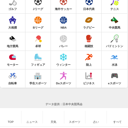
ゴルフ
Jリーグ
海外サッカー
日本代表
テニス
大相撲
Bリーグ
NBA
ラグビー
中央競馬
地方競馬
卓球
バレー
格闘技
バドミントン
モーター
フィギュア
ウィンター
陸上
水泳
自転車
学生スポーツ
Doスポーツ
ビジネス
eスポーツ
データ提供：日本中央競馬会
TOP
ニュース
天気
スポーツ
占い
すべて