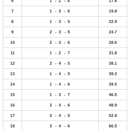
6
1
-
2
-
6
17.8
7
1
-
3
-
6
19.8
8
1
-
3
-
5
22.9
9
2
-
3
-
5
24.7
10
2
-
3
-
6
28.6
11
1
-
2
-
7
31.8
12
2
-
4
-
5
38.1
13
1
-
4
-
5
39.3
14
1
-
4
-
6
39.5
15
1
-
3
-
7
46.5
16
2
-
4
-
6
48.9
17
3
-
4
-
5
52.9
18
3
-
4
-
6
66.5