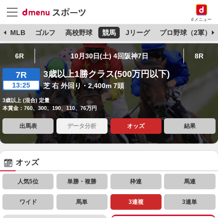
dメニュー
球
MLB
ゴルフ
高校野球
競馬
Jリーグ
プロ野球（2軍）
6R
10月30日(土) 4回阪神7日
8R
3歳以上1勝クラス(500万円以下)
7R
13:25
芝 右 外回り・2,400m 7頭
3歳以上 (混合) 定量
本賞金：760、300、190、110、76万円
出馬表
データ分析
オッズ
結果
オッズ
人気5位
単勝・複勝
枠連
馬連
ワイド
馬単
3連複
3連単