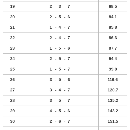
19
2
-
3
-
7
68.5
20
2
-
5
-
6
84.1
21
1
-
4
-
7
85.8
22
2
-
4
-
7
86.3
23
1
-
5
-
6
87.7
24
2
-
5
-
7
94.4
25
1
-
5
-
7
99.8
26
3
-
5
-
6
116.6
27
3
-
4
-
7
120.7
28
3
-
5
-
7
135.2
29
4
-
5
-
6
143.2
30
2
-
6
-
7
151.5