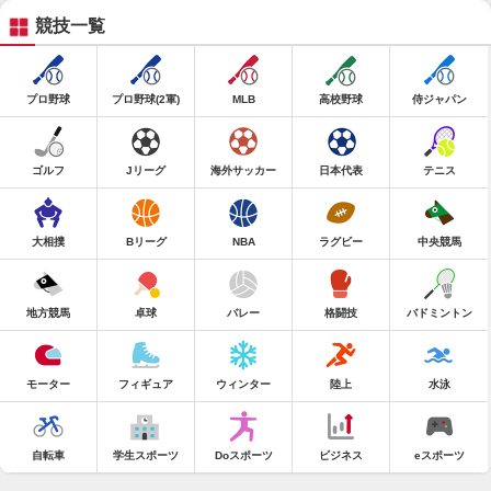
競技一覧
プロ野球
プロ野球(2軍)
MLB
高校野球
侍ジャパン
ゴルフ
Jリーグ
海外サッカー
日本代表
テニス
大相撲
Bリーグ
NBA
ラグビー
中央競馬
地方競馬
卓球
バレー
格闘技
バドミントン
モーター
フィギュア
ウィンター
陸上
水泳
自転車
学生スポーツ
Doスポーツ
ビジネス
eスポーツ