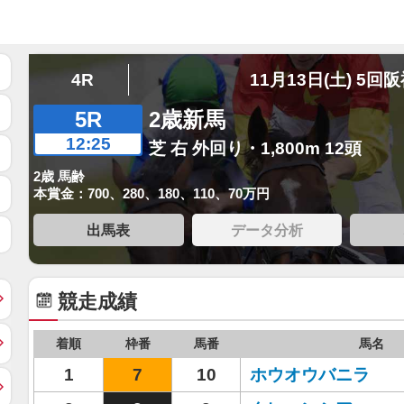
4R
11月13日(土) 5回
5R
2歳新馬
12:25
芝 右 外回り・1,800m 12頭
2歳 馬齢
本賞金：700、280、180、110、70万円
出馬表
データ分析
競走成績
着順
枠番
馬番
馬名
1
7
10
ホウオウバニラ