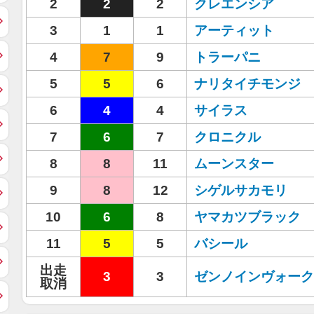
2
2
2
クレエンシア
3
1
1
アーティット
4
7
9
トラーパニ
5
5
6
ナリタイチモンジ
6
4
4
サイラス
7
6
7
クロニクル
8
8
11
ムーンスター
9
8
12
シゲルサカモリ
10
6
8
ヤマカツブラック
11
5
5
バシール
出走
3
3
ゼンノインヴォーク
取消