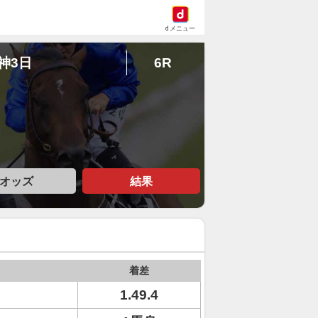
dメニュー
阪神3日
6R
オッズ
結果
着差
1.49.4