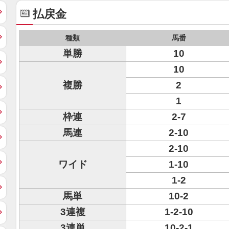
払戻金
種類
馬番
単勝
10
10
複勝
2
1
枠連
2-7
馬連
2-10
2-10
ワイド
1-10
1-2
馬単
10-2
3連複
1-2-10
3連単
10-2-1