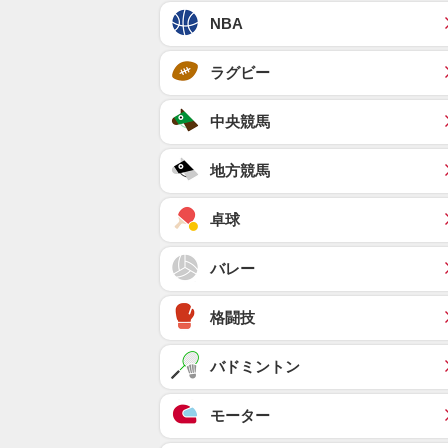
NBA
ラグビー
中央競馬
地方競馬
卓球
バレー
格闘技
バドミントン
モーター