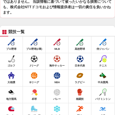
ではありません。 当該情報に基づいて被ったいかなる損害について
も、株式会社NTTドコモおよび情報提供者は一切の責任を負いかね
ます。
競技一覧
プロ野球
プロ野球(2軍)
MLB
高校野球
侍ジャパン
ゴルフ
Jリーグ
海外サッカー
日本代表
テニス
大相撲
Bリーグ
NBA
ラグビー
中央競馬
地方競馬
卓球
バレー
格闘技
バドミントン