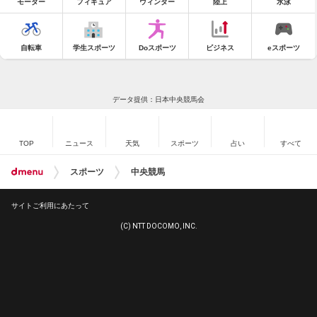
モーター
フィギュア
ウィンター
陸上
水泳
自転車
学生スポーツ
Doスポーツ
ビジネス
eスポーツ
データ提供：日本中央競馬会
TOP
ニュース
天気
スポーツ
占い
すべて
スポーツ
中央競馬
サイトご利用にあたって
(C) NTT DOCOMO, INC.