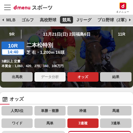
dメニュー
球
MLB
ゴルフ
高校野球
競馬
Jリーグ
プロ野球（2軍）
9R
11月21日(日) 2回福島6日
11R
二本松特別
10R
14:40
芝 右・1,200m 16頭
3歳以上 定量
本賞金：1,060、420、270、160、106万円
出馬表
データ分析
オッズ
結果
オッズ
人気5位
単勝・複勝
枠連
馬連
ワイド
馬単
3連複
3連単