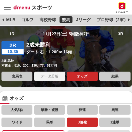
dメニュー
球
MLB
ゴルフ
高校野球
競馬
Jリーグ
プロ野球（2軍）
1R
11月27日(土) 5回阪神7日
3R
2歳未勝利
2R
10:35
ダート 右・1,200m 16頭
2歳 馬齢
本賞金：510、200、130、77、51万円
出馬表
データ分析
オッズ
結果
オッズ
人気5位
単勝・複勝
枠連
馬連
ワイド
馬単
3連複
3連単