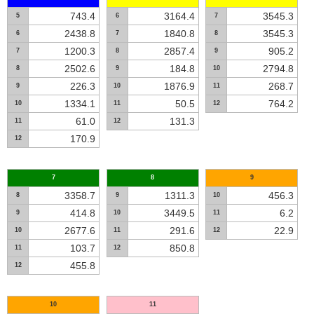
743.4
3164.4
3545.3
5
6
7
2438.8
1840.8
3545.3
6
7
8
1200.3
2857.4
905.2
7
8
9
2502.6
184.8
2794.8
8
9
10
226.3
1876.9
268.7
9
10
11
1334.1
50.5
764.2
10
11
12
61.0
131.3
11
12
170.9
12
7
8
9
3358.7
1311.3
456.3
8
9
10
414.8
3449.5
6.2
9
10
11
2677.6
291.6
22.9
10
11
12
103.7
850.8
11
12
455.8
12
10
11