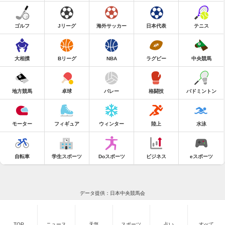
ゴルフ
Jリーグ
海外サッカー
日本代表
テニス
大相撲
Bリーグ
NBA
ラグビー
中央競馬
地方競馬
卓球
バレー
格闘技
バドミントン
モーター
フィギュア
ウィンター
陸上
水泳
自転車
学生スポーツ
Doスポーツ
ビジネス
eスポーツ
データ提供：日本中央競馬会
TOP
ニュース
天気
スポーツ
占い
すべて