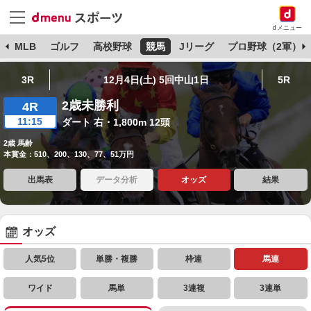
dメニュー
球
MLB
ゴルフ
高校野球
競馬
Jリーグ
プロ野球（2軍）
3R
12月4日(土) 5回中山1日
5R
2歳未勝利
4R
11:15
ダート 右・1,800m 12頭
2歳 馬齢
本賞金：510、200、130、77、51万円
出馬表
データ分析
オッズ
結果
オッズ
人気5位
単勝・複勝
枠連
馬連
ワイド
馬単
3連複
3連単