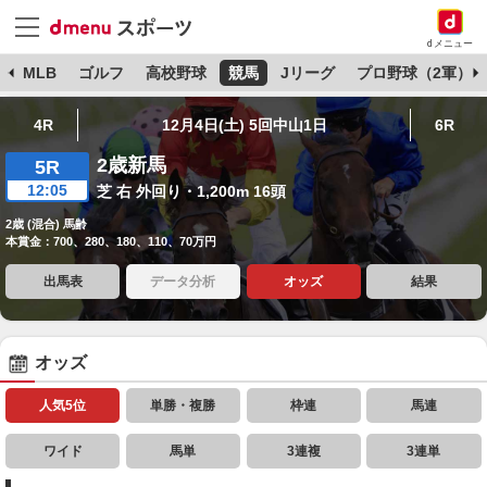
dメニュー
球
MLB
ゴルフ
高校野球
競馬
Jリーグ
プロ野球（2軍）
4R
12月4日(土) 5回中山1日
6R
2歳新馬
5R
12:05
芝 右 外回り・1,200m 16頭
2歳 (混合) 馬齢
本賞金：700、280、180、110、70万円
出馬表
データ分析
オッズ
結果
オッズ
人気5位
単勝・複勝
枠連
馬連
ワイド
馬単
3連複
3連単