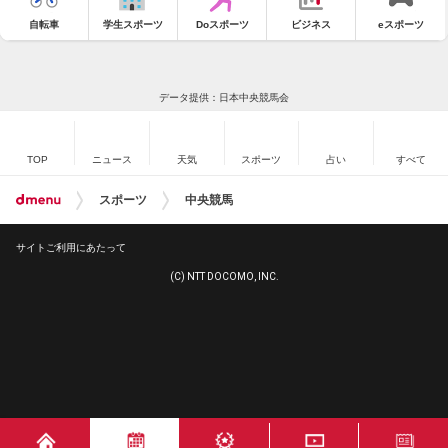
自転車
学生スポーツ
Doスポーツ
ビジネス
eスポーツ
データ提供：日本中央競馬会
TOP
ニュース
天気
スポーツ
占い
すべて
スポーツ
中央競馬
サイトご利用にあたって
(C) NTT DOCOMO, INC.