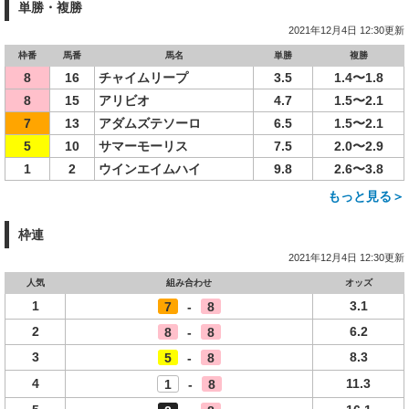
単勝・複勝
2021年12月4日 12:30更新
枠番
馬番
馬名
単勝
複勝
8
16
チャイムリープ
3.5
1.4〜1.8
8
15
アリビオ
4.7
1.5〜2.1
7
13
アダムズテソーロ
6.5
1.5〜2.1
5
10
サマーモーリス
7.5
2.0〜2.9
1
2
ウインエイムハイ
9.8
2.6〜3.8
もっと見る＞
枠連
2021年12月4日 12:30更新
人気
組み合わせ
オッズ
1
3.1
7
-
8
2
6.2
8
-
8
3
8.3
5
-
8
4
11.3
1
-
8