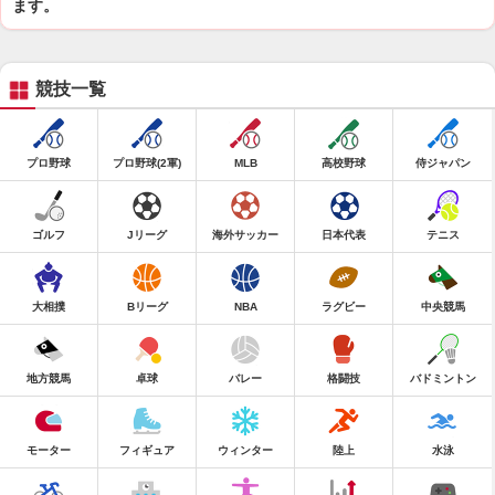
ます。
競技一覧
プロ野球
プロ野球(2軍)
MLB
高校野球
侍ジャパン
ゴルフ
Jリーグ
海外サッカー
日本代表
テニス
大相撲
Bリーグ
NBA
ラグビー
中央競馬
地方競馬
卓球
バレー
格闘技
バドミントン
モーター
フィギュア
ウィンター
陸上
水泳