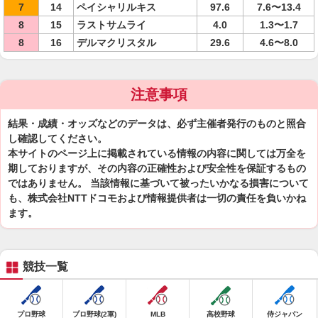
7
14
ペイシャリルキス
97.6
7.6〜13.4
8
15
ラストサムライ
4.0
1.3〜1.7
8
16
デルマクリスタル
29.6
4.6〜8.0
注意事項
結果・成績・オッズなどのデータは、必ず主催者発行のものと照合
し確認してください。
本サイトのページ上に掲載されている情報の内容に関しては万全を
期しておりますが、その内容の正確性および安全性を保証するもの
ではありません。 当該情報に基づいて被ったいかなる損害について
も、株式会社NTTドコモおよび情報提供者は一切の責任を負いかね
ます。
競技一覧
プロ野球
プロ野球(2軍)
MLB
高校野球
侍ジャパン