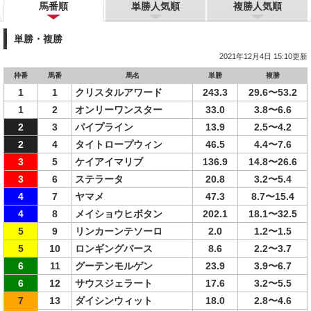
馬番順
単勝人気順
複勝人気順
単勝・複勝
2021年12月4日 15:10更新
枠番
馬番
馬名
単勝
複勝
1
1
クリスタルアワード
243.3
29.6〜53.2
1
2
オンリーワンスター
33.0
3.8〜6.6
2
3
パイプライン
13.9
2.5〜4.2
2
4
タイトロープウィン
46.5
4.4〜7.6
3
5
ケイアイマリブ
136.9
14.8〜26.6
3
6
ステラータ
20.8
3.2〜5.4
4
7
ヤマメ
47.3
8.7〜15.4
4
8
メイショウヒボタン
202.1
18.1〜32.5
5
9
リンカーンテソーロ
2.0
1.2〜1.5
5
10
ロンギングバース
8.6
2.2〜3.7
6
11
グーテンモルゲン
23.9
3.9〜6.7
6
12
サウスジェラート
17.6
3.2〜5.5
7
13
ダイシンウィット
18.0
2.8〜4.6