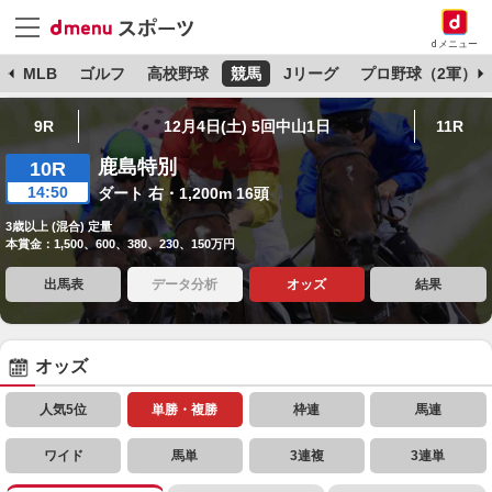
dメニュー
球
MLB
ゴルフ
高校野球
競馬
Jリーグ
プロ野球（2軍）
9R
12月4日(土) 5回中山1日
11R
鹿島特別
10R
14:50
ダート 右・1,200m 16頭
3歳以上 (混合) 定量
本賞金：1,500、600、380、230、150万円
出馬表
データ分析
オッズ
結果
オッズ
人気5位
単勝・複勝
枠連
馬連
ワイド
馬単
3連複
3連単