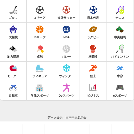
ゴルフ
Jリーグ
海外サッカー
日本代表
テニス
大相撲
Bリーグ
NBA
ラグビー
中央競馬
地方競馬
卓球
バレー
格闘技
バドミントン
モーター
フィギュア
ウィンター
陸上
水泳
自転車
学生スポーツ
Doスポーツ
ビジネス
eスポーツ
データ提供：日本中央競馬会