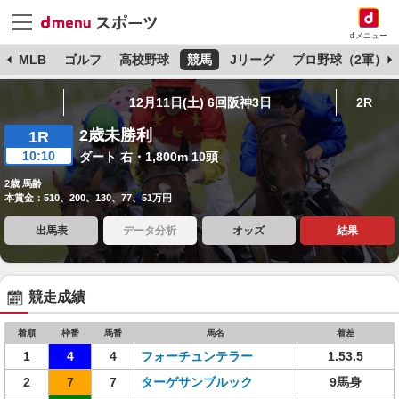
dメニュー
球
MLB
ゴルフ
高校野球
競馬
Jリーグ
プロ野球（2軍）
12月11日(土) 6回阪神3日
2R
2歳未勝利
1R
10:10
ダート 右・1,800m 10頭
2歳 馬齢
本賞金：510、200、130、77、51万円
出馬表
データ分析
オッズ
結果
競走成績
着順
枠番
馬番
馬名
着差
1
4
4
フォーチュンテラー
1.53.5
2
7
7
ターゲサンブルック
9馬身