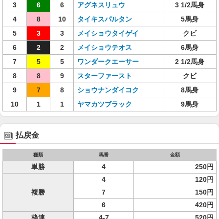
3
6
6
アグネスリュウ
3 1/2馬身
4
8
10
タイキスパルタン
5馬身
5
3
3
メイショウタイゲイ
クビ
6
2
2
メイショウテオス
6馬身
7
5
5
ワンダークエーサー
2 1/2馬身
8
8
9
スターファースト
クビ
9
7
8
ショウナンダイコク
8馬身
10
1
1
ヤマカツブラック
9馬身
払戻金
種類
馬番
金額
単勝
4
250円
4
120円
複勝
7
150円
6
420円
枠連
4-7
520円