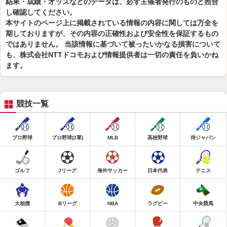
結果・成績・オッズなどのデータは、必ず主催者発行のものと照合
し確認してください。
本サイトのページ上に掲載されている情報の内容に関しては万全を
期しておりますが、その内容の正確性および安全性を保証するもの
ではありません。 当該情報に基づいて被ったいかなる損害について
も、株式会社NTTドコモおよび情報提供者は一切の責任を負いかね
ます。
競技一覧
プロ野球
プロ野球(2軍)
MLB
高校野球
侍ジャパン
ゴルフ
Jリーグ
海外サッカー
日本代表
テニス
大相撲
Bリーグ
NBA
ラグビー
中央競馬