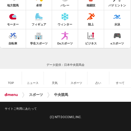
地方競馬
卓球
バレー
格闘技
バドミントン
モーター
フィギュア
ウィンター
陸上
水泳
自転車
学生スポーツ
Doスポーツ
ビジネス
eスポーツ
データ提供：日本中央競馬会
TOP
ニュース
天気
スポーツ
占い
すべて
スポーツ
中央競馬
サイトご利用にあたって
(C) NTT DOCOMO, INC.