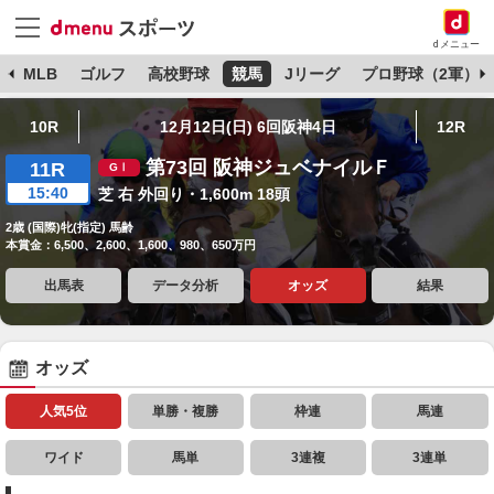
dメニュー
球
MLB
ゴルフ
高校野球
競馬
Jリーグ
プロ野球（2軍）
10R
12月12日(日) 6回阪神4日
12R
第73回 阪神ジュベナイルＦ
11R
15:40
芝 右 外回り・1,600m 18頭
2歳 (国際)牝(指定) 馬齢
本賞金：6,500、2,600、1,600、980、650万円
出馬表
データ分析
オッズ
結果
オッズ
人気5位
単勝・複勝
枠連
馬連
ワイド
馬単
3連複
3連単