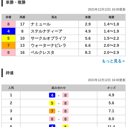
単勝・複勝
2021年12月12日 16:00更新
枠番
馬番
馬名
単勝
複勝
8
17
ナミュール
2.9
1.4〜1.8
4
8
ステルナティーア
4.9
1.4〜1.9
5
10
サークルオブライフ
5.6
1.5〜2.2
7
13
ウォーターナビレラ
6.6
2.0〜2.9
8
16
ベルクレスタ
8.3
2.0〜2.9
もっと見る＞
枠連
2021年12月12日 16:00更新
人気
組み合わせ
オッズ
1
4.9
4
-
8
2
5.6
5
-
8
3
7.1
7
-
8
4
8.0
8
-
8
5
11.4