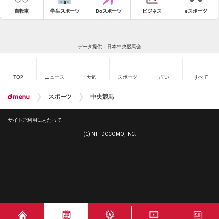
自転車
学生スポーツ
Doスポーツ
ビジネス
eスポーツ
データ提供：日本中央競馬会
TOP
ニュース
天気
スポーツ
占い
すべて
スポーツ
中央競馬
サイトご利用にあたって
(C) NTT DOCOMO, INC.