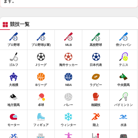
ます。
競技一覧
プロ野球
プロ野球(2軍)
MLB
高校野球
侍ジャパン
ゴルフ
Jリーグ
海外サッカー
日本代表
テニス
大相撲
Bリーグ
NBA
ラグビー
中央競馬
地方競馬
卓球
バレー
格闘技
バドミントン
モーター
フィギュア
ウィンター
陸上
水泳