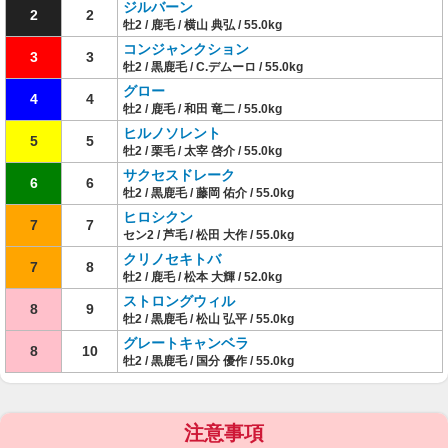
ジルバーン
2
2
牡2 / 鹿毛 / 横山 典弘 / 55.0kg
コンジャンクション
3
3
牡2 / 黒鹿毛 / C.デムーロ / 55.0kg
グロー
4
4
牡2 / 鹿毛 / 和田 竜二 / 55.0kg
ヒルノソレント
5
5
牡2 / 栗毛 / 太宰 啓介 / 55.0kg
サクセスドレーク
6
6
牡2 / 黒鹿毛 / 藤岡 佑介 / 55.0kg
ヒロシクン
7
7
セン2 / 芦毛 / 松田 大作 / 55.0kg
クリノセキトバ
7
8
牡2 / 鹿毛 / 松本 大輝 / 52.0kg
ストロングウィル
8
9
牡2 / 黒鹿毛 / 松山 弘平 / 55.0kg
グレートキャンベラ
8
10
牡2 / 黒鹿毛 / 国分 優作 / 55.0kg
注意事項