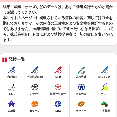
結果・成績・オッズなどのデータは、必ず主催者発行のものと照合
し確認してください。
本サイトのページ上に掲載されている情報の内容に関しては万全を
期しておりますが、その内容の正確性および安全性を保証するもの
ではありません。 当該情報に基づいて被ったいかなる損害について
も、株式会社NTTドコモおよび情報提供者は一切の責任を負いかね
ます。
競技一覧
プロ野球
プロ野球(2軍)
MLB
高校野球
侍ジャパン
ゴルフ
Jリーグ
海外サッカー
日本代表
テニス
大相撲
Bリーグ
NBA
ラグビー
中央競馬