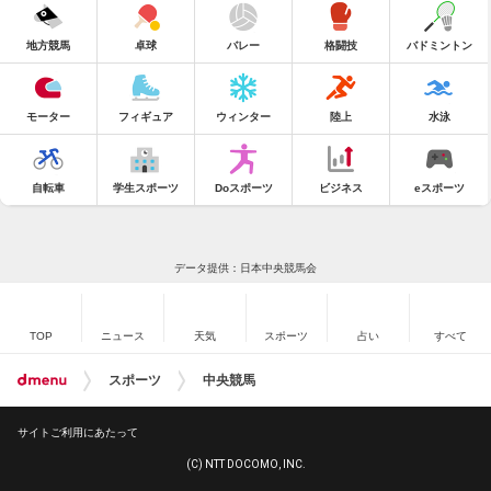
地方競馬
卓球
バレー
格闘技
バドミントン
モーター
フィギュア
ウィンター
陸上
水泳
自転車
学生スポーツ
Doスポーツ
ビジネス
eスポーツ
データ提供：日本中央競馬会
TOP
ニュース
天気
スポーツ
占い
すべて
スポーツ
中央競馬
サイトご利用にあたって
(C) NTT DOCOMO, INC.