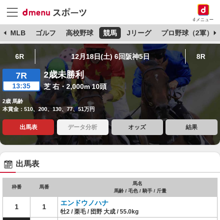
dメニュー
球
MLB
ゴルフ
高校野球
競馬
Jリーグ
プロ野球（2軍）
6R
12月18日(土) 6回阪神5日
8R
2歳未勝利
7R
13:35
芝 右・2,000m 10頭
2歳 馬齢
本賞金：510、200、130、77、51万円
出馬表
データ分析
オッズ
結果
出馬表
馬名
枠番
馬番
馬齢 / 毛色 / 騎手 / 斤量
エンドウノハナ
1
1
牡2 / 栗毛 / 団野 大成 / 55.0kg