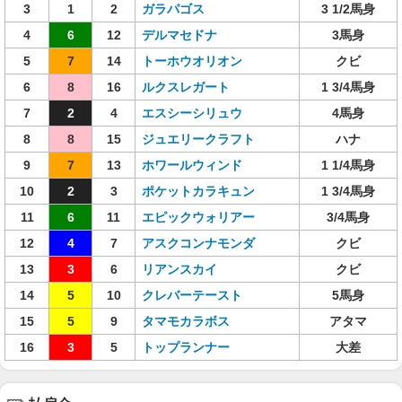
3
1
2
ガラパゴス
3 1/2馬身
4
6
12
デルマセドナ
3馬身
5
7
14
トーホウオリオン
クビ
6
8
16
ルクスレガート
1 3/4馬身
7
2
4
エスシーシリュウ
4馬身
8
8
15
ジュエリークラフト
ハナ
9
7
13
ホワールウィンド
1 1/4馬身
10
2
3
ポケットカラキュン
1 3/4馬身
11
6
11
エピックウォリアー
3/4馬身
12
4
7
アスクコンナモンダ
クビ
13
3
6
リアンスカイ
クビ
14
5
10
クレバーテースト
5馬身
15
5
9
タマモカラボス
アタマ
16
3
5
トップランナー
大差