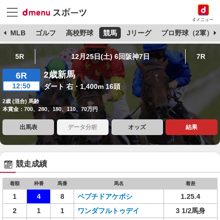
dメニュー
球
MLB
ゴルフ
高校野球
競馬
Jリーグ
プロ野球（2軍）
5R
12月25日(土) 6回阪神7日
7R
2歳新馬
6R
12:50
ダート 右・1,400m 16頭
2歳 (混合) 馬齢
本賞金：700、280、180、110、70万円
出馬表
データ分析
オッズ
結果
競走成績
着順
枠番
馬番
馬名
着差
1
4
8
ペプチドアケボシ
1.25.4
2
1
1
ワンダフルトゥデイ
3 1/2馬身