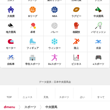
ゴルフ
Jリーグ
海外サッカー
日本代表
テニス
大相撲
Bリーグ
NBA
ラグビー
中央競馬
地方競馬
卓球
バレー
格闘技
バドミントン
モーター
フィギュア
ウィンター
陸上
水泳
自転車
学生スポーツ
Doスポーツ
ビジネス
eスポーツ
データ提供：日本中央競馬会
TOP
ニュース
天気
スポーツ
占い
すべて
スポーツ
中央競馬