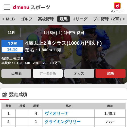
dメニュー
球
MLB
ゴルフ
高校野球
競馬
Jリーグ
プロ野球（2軍）
11R
1月8日(土) 1回中山2日
4歳以上2勝クラス(1000万円以下)
12R
16:10
芝 右・1,800m 11頭
4歳以上 牝 定量
本賞金：1,110、440、280、170、111万円
出馬表
データ分析
オッズ
結果
競走成績
着順
枠番
馬番
馬名
着差
1
4
ヴィオリーナ
1.49.3
2
1
クライミングリリー
ハナ