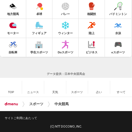
地方競馬
卓球
バレー
格闘技
バドミントン
モーター
フィギュア
ウィンター
陸上
水泳
自転車
学生スポーツ
Doスポーツ
ビジネス
eスポーツ
データ提供：日本中央競馬会
TOP
ニュース
天気
スポーツ
占い
すべて
スポーツ
中央競馬
サイトご利用にあたって
(C) NTT DOCOMO, INC.