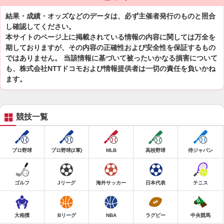
結果・成績・オッズなどのデータは、必ず主催者発行のものと照合
し確認してください。
本サイトのページ上に掲載されている情報の内容に関しては万全を
期しておりますが、その内容の正確性および安全性を保証するもの
ではありません。 当該情報に基づいて被ったいかなる損害について
も、株式会社NTTドコモおよび情報提供者は一切の責任を負いかね
ます。
競技一覧
プロ野球
プロ野球(2軍)
MLB
高校野球
侍ジャパン
ゴルフ
Jリーグ
海外サッカー
日本代表
テニス
大相撲
Bリーグ
NBA
ラグビー
中央競馬