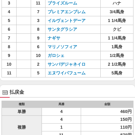
3
11
ブライズルーム
ハナ
4
7
プレミアエンブレム
3/4馬身
5
3
イルヴェントデーア
1 1/4馬身
6
8
サンタグラシア
クビ
7
9
ナギサ
1 1/4馬身
8
6
マリノソフィア
1馬身
9
10
ガロシェ
1/2馬身
10
2
サンバデジャネイロ
2 1/2馬身
11
5
エヌワイパフューム
5馬身
払戻金
種類
馬番
金額
単勝
4
460円
4
150円
複勝
1
110円