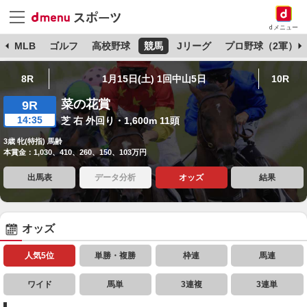
dメニュー
球
MLB
ゴルフ
高校野球
競馬
Jリーグ
プロ野球（2軍）
8R
1月15日(土) 1回中山5日
10R
菜の花賞
9R
14:35
芝 右 外回り・1,600m 11頭
3歳 牝(特指) 馬齢
本賞金：1,030、410、260、150、103万円
出馬表
データ分析
オッズ
結果
オッズ
人気5位
単勝・複勝
枠連
馬連
ワイド
馬単
3連複
3連単