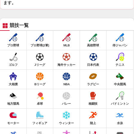
ます。
競技一覧
プロ野球
プロ野球(2軍)
MLB
高校野球
侍ジャパン
ゴルフ
Jリーグ
海外サッカー
日本代表
テニス
大相撲
Bリーグ
NBA
ラグビー
中央競馬
地方競馬
卓球
バレー
格闘技
バドミントン
モーター
フィギュア
ウィンター
陸上
水泳