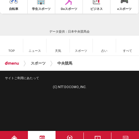
自転車
学生スポーツ
Doスポーツ
ビジネス
eスポーツ
データ提供：日本中央競馬会
TOP
ニュース
天気
スポーツ
占い
すべて
スポーツ
中央競馬
サイトご利用にあたって
(C) NTT DOCOMO, INC.