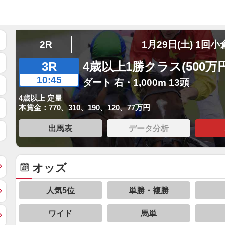
2R
1月29日(土) 1回小
3R
4歳以上1勝クラス(500万
10:45
ダート 右・1,000m 13頭
4歳以上 定量
本賞金：770、310、190、120、77万円
出馬表
データ分析
オッズ
人気5位
単勝・複勝
ワイド
馬単