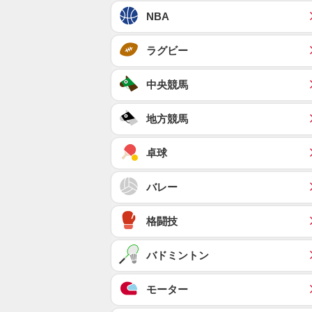
NBA
ラグビー
中央競馬
地方競馬
卓球
バレー
格闘技
バドミントン
モーター