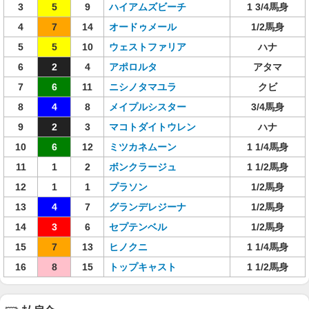
3
5
9
ハイアムズビーチ
1 3/4馬身
4
7
14
オードゥメール
1/2馬身
5
5
10
ウェストファリア
ハナ
6
2
4
アポロルタ
アタマ
7
6
11
ニシノタマユラ
クビ
8
4
8
メイプルシスター
3/4馬身
9
2
3
マコトダイトウレン
ハナ
10
6
12
ミツカネムーン
1 1/4馬身
11
1
2
ボンクラージュ
1 1/2馬身
12
1
1
プラソン
1/2馬身
13
4
7
グランデレジーナ
1/2馬身
14
3
6
セプテンベル
1/2馬身
15
7
13
ヒノクニ
1 1/4馬身
16
8
15
トップキャスト
1 1/2馬身