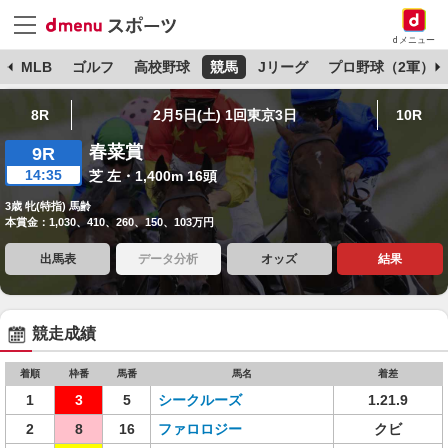
dメニュー
球
MLB
ゴルフ
高校野球
競馬
Jリーグ
プロ野球（2軍）
8R
2月5日(土) 1回東京3日
10R
春菜賞
9R
14:35
芝 左・1,400m 16頭
3歳 牝(特指) 馬齢
本賞金：1,030、410、260、150、103万円
出馬表
データ分析
オッズ
結果
競走成績
着順
枠番
馬番
馬名
着差
1
3
5
シークルーズ
1.21.9
2
8
16
ファロロジー
クビ