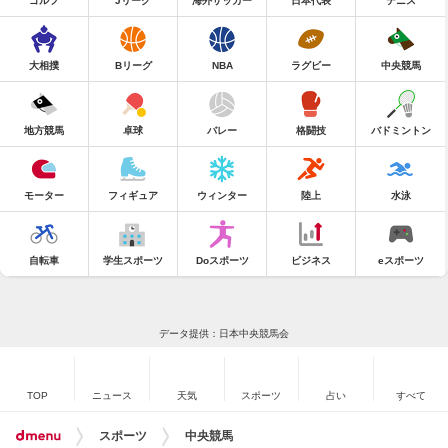
ゴルフ
Jリーグ
海外サッカー
日本代表
テニス
大相撲
Bリーグ
NBA
ラグビー
中央競馬
地方競馬
卓球
バレー
格闘技
バドミントン
モーター
フィギュア
ウィンター
陸上
水泳
自転車
学生スポーツ
Doスポーツ
ビジネス
eスポーツ
データ提供：日本中央競馬会
TOP
ニュース
天気
スポーツ
占い
すべて
スポーツ
中央競馬