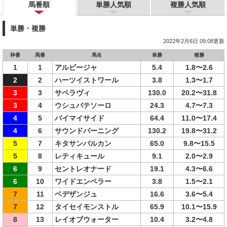
馬番順
単勝人気順
複勝人気順
単勝・複勝
2022年2月6日 09:08更新
枠番
馬番
馬名
単勝
複勝
1
1
アルビージャ
5.4
1.8〜2.6
2
2
ハーツイストワール
3.8
1.3〜1.7
3
3
サペラヴィ
130.0
20.2〜31.8
3
4
ウシュバテソーロ
24.3
4.7〜7.3
4
5
バイマイサイド
64.4
11.0〜17.4
4
6
サウンドバーニング
130.2
19.8〜31.2
5
7
キタサンバルカン
65.0
9.8〜15.5
5
8
レティキュール
9.1
2.0〜2.9
6
9
セントレオナード
19.1
4.3〜6.6
6
10
ワイドエンペラー
3.8
1.5〜2.1
7
11
ベデザンジュ
16.6
3.6〜5.4
7
12
タイセイモンストル
65.9
10.1〜15.9
8
13
レイオブウォーター
10.4
3.2〜4.8