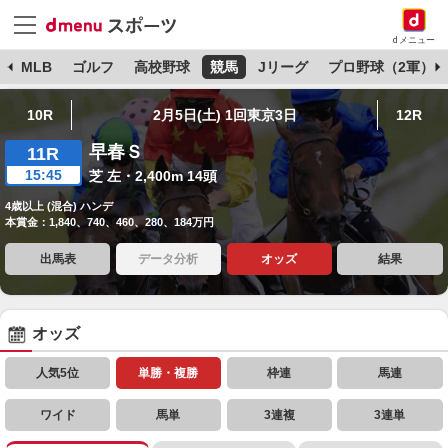
dメニュー
球
MLB
ゴルフ
高校野球
競馬
Jリーグ
プロ野球（2軍）
10R
2月5日(土) 1回東京3日
12R
早春Ｓ
11R
15:45
芝 左・2,400m 14頭
4歳以上 (混合) ハンデ
本賞金：1,840、740、460、280、184万円
出馬表
データ分析
オッズ
結果
オッズ
人気5位
単勝・複勝
枠連
馬連
ワイド
馬単
3連複
3連単