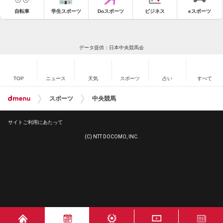
自転車
学生スポーツ
Doスポーツ
ビジネス
eスポーツ
データ提供：日本中央競馬会
TOP
ニュース
天気
スポーツ
占い
すべて
スポーツ
中央競馬
サイトご利用にあたって
(C) NTT DOCOMO, INC.