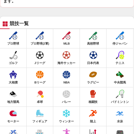
ます。
競技一覧
プロ野球
プロ野球(2軍)
MLB
高校野球
侍ジャパン
ゴルフ
Jリーグ
海外サッカー
日本代表
テニス
大相撲
Bリーグ
NBA
ラグビー
中央競馬
地方競馬
卓球
バレー
格闘技
バドミントン
モーター
フィギュア
ウィンター
陸上
水泳