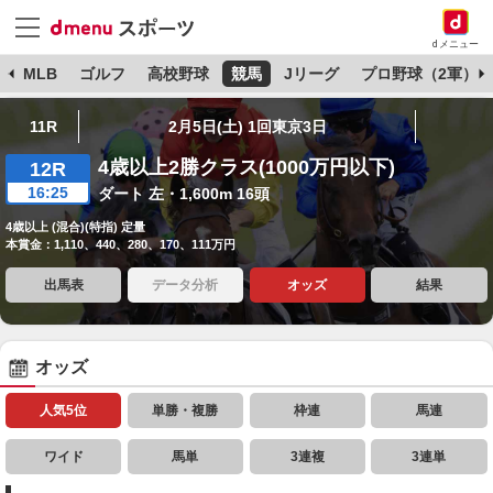
dメニュー
球
MLB
ゴルフ
高校野球
競馬
Jリーグ
プロ野球（2軍）
11R
2月5日(土) 1回東京3日
4歳以上2勝クラス(1000万円以下)
12R
16:25
ダート 左・1,600m 16頭
4歳以上 (混合)(特指) 定量
本賞金：1,110、440、280、170、111万円
出馬表
データ分析
オッズ
結果
オッズ
人気5位
単勝・複勝
枠連
馬連
ワイド
馬単
3連複
3連単