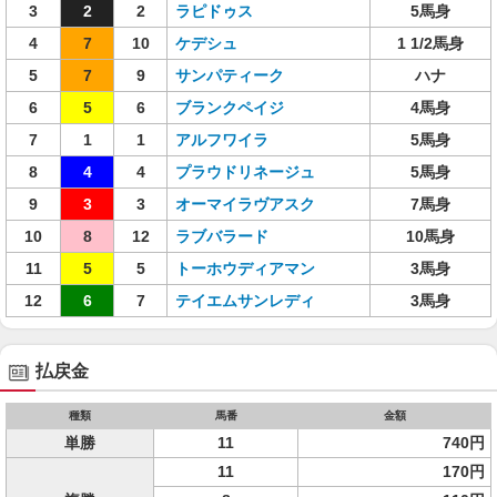
3
2
2
ラピドゥス
5馬身
4
7
10
ケデシュ
1 1/2馬身
5
7
9
サンパティーク
ハナ
6
5
6
ブランクペイジ
4馬身
7
1
1
アルフワイラ
5馬身
8
4
4
プラウドリネージュ
5馬身
9
3
3
オーマイラヴアスク
7馬身
10
8
12
ラブバラード
10馬身
11
5
5
トーホウディアマン
3馬身
12
6
7
テイエムサンレディ
3馬身
払戻金
種類
馬番
金額
単勝
11
740円
11
170円