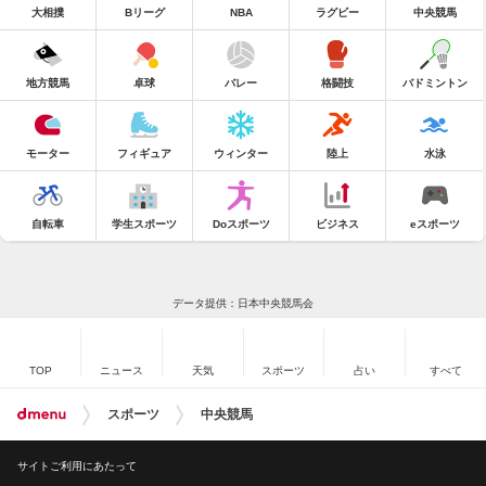
大相撲
Bリーグ
NBA
ラグビー
中央競馬
地方競馬
卓球
バレー
格闘技
バドミントン
モーター
フィギュア
ウィンター
陸上
水泳
自転車
学生スポーツ
Doスポーツ
ビジネス
eスポーツ
データ提供：日本中央競馬会
TOP
ニュース
天気
スポーツ
占い
すべて
スポーツ
中央競馬
サイトご利用にあたって