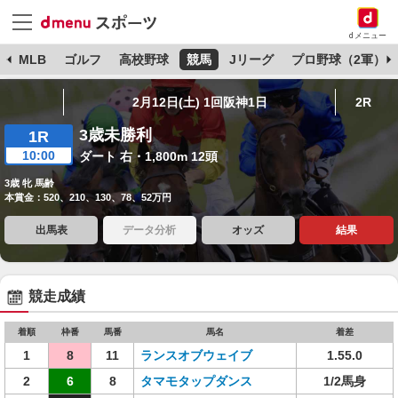
dメニュー
球
MLB
ゴルフ
高校野球
競馬
Jリーグ
プロ野球（2軍）
2月12日(土) 1回阪神1日
2R
3歳未勝利
1R
10:00
ダート 右・1,800m 12頭
3歳 牝 馬齢
本賞金：520、210、130、78、52万円
出馬表
データ分析
オッズ
結果
競走成績
着順
枠番
馬番
馬名
着差
1
8
11
ランスオブウェイブ
1.55.0
2
6
8
タマモタップダンス
1/2馬身