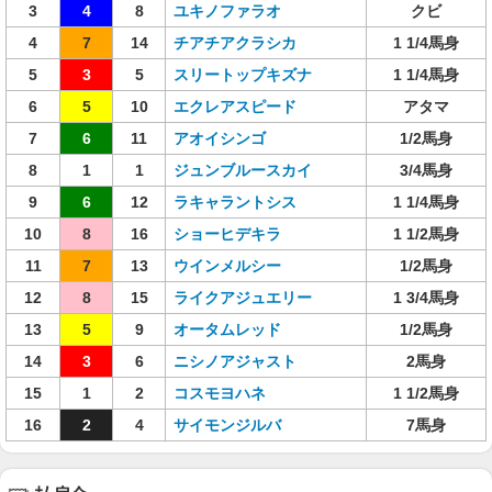
3
4
8
ユキノファラオ
クビ
4
7
14
チアチアクラシカ
1 1/4馬身
5
3
5
スリートップキズナ
1 1/4馬身
6
5
10
エクレアスピード
アタマ
7
6
11
アオイシンゴ
1/2馬身
8
1
1
ジュンブルースカイ
3/4馬身
9
6
12
ラキャラントシス
1 1/4馬身
10
8
16
ショーヒデキラ
1 1/2馬身
11
7
13
ウインメルシー
1/2馬身
12
8
15
ライクアジュエリー
1 3/4馬身
13
5
9
オータムレッド
1/2馬身
14
3
6
ニシノアジャスト
2馬身
15
1
2
コスモヨハネ
1 1/2馬身
16
2
4
サイモンジルバ
7馬身