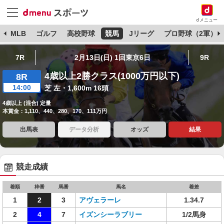
dメニュー
球
MLB
ゴルフ
高校野球
競馬
Jリーグ
プロ野球（2軍）
7R
2月13日(日) 1回東京6日
9R
4歳以上2勝クラス(1000万円以下)
8R
14:00
芝 左・1,600m 16頭
4歳以上 (混合) 定量
本賞金：1,110、440、280、170、111万円
出馬表
データ分析
オッズ
結果
競走成績
着順
枠番
馬番
馬名
着差
1
2
3
アヴェラーレ
1.34.7
2
4
7
イズンシーラブリー
1/2馬身