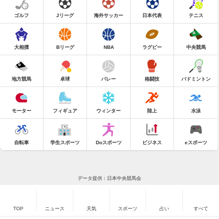
ゴルフ
Jリーグ
海外サッカー
日本代表
テニス
大相撲
Bリーグ
NBA
ラグビー
中央競馬
地方競馬
卓球
バレー
格闘技
バドミントン
モーター
フィギュア
ウィンター
陸上
水泳
自転車
学生スポーツ
Doスポーツ
ビジネス
eスポーツ
データ提供：日本中央競馬会
TOP
ニュース
天気
スポーツ
占い
すべて