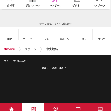
自転車
学生スポーツ
Doスポーツ
ビジネス
eスポーツ
データ提供：日本中央競馬会
TOP
ニュース
天気
スポーツ
占い
すべて
スポーツ
中央競馬
サイトご利用にあたって
(C) NTT DOCOMO, INC.