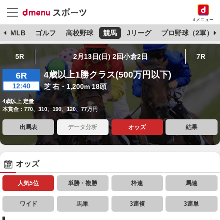
dメニュー
球
MLB
ゴルフ
高校野球
競馬
Jリーグ
プロ野球（2軍）
5R
2月13日(日) 2回小倉2日
7R
4歳以上1勝クラス(500万円以下)
6R
12:40
芝 右・1,200m 18頭
4歳以上 定量
本賞金：770、310、190、120、77万円
出馬表
データ分析
オッズ
結果
オッズ
人気5位
単勝・複勝
枠連
馬連
ワイド
馬単
3連複
3連単