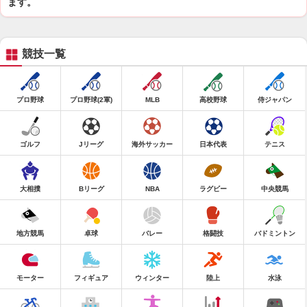
ます。
競技一覧
プロ野球
プロ野球(2軍)
MLB
高校野球
侍ジャパン
ゴルフ
Jリーグ
海外サッカー
日本代表
テニス
大相撲
Bリーグ
NBA
ラグビー
中央競馬
地方競馬
卓球
バレー
格闘技
バドミントン
モーター
フィギュア
ウィンター
陸上
水泳