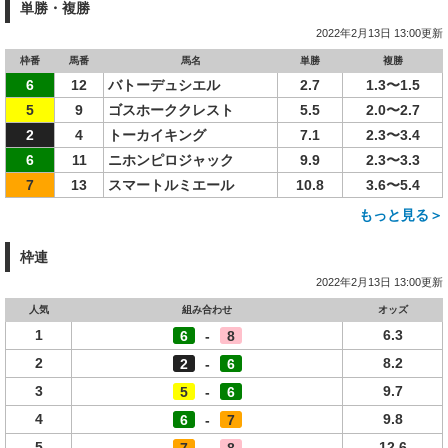
単勝・複勝
2022年2月13日 13:00更新
枠番
馬番
馬名
単勝
複勝
6
12
バトーデュシエル
2.7
1.3〜1.5
5
9
ゴスホーククレスト
5.5
2.0〜2.7
2
4
トーカイキング
7.1
2.3〜3.4
6
11
ニホンピロジャック
9.9
2.3〜3.3
7
13
スマートルミエール
10.8
3.6〜5.4
もっと見る＞
枠連
2022年2月13日 13:00更新
人気
組み合わせ
オッズ
1
6.3
6
-
8
2
8.2
2
-
6
3
9.7
5
-
6
4
9.8
6
-
7
5
12.6