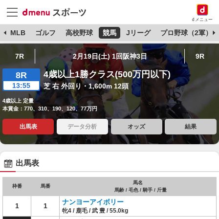
dメニュー
球
MLB
ゴルフ
高校野球
競馬
Jリーグ
プロ野球（2軍）
7R
2月19日(土) 1回阪神3日
9R
4歳以上1勝クラス(500万円以下)
8R
13:55
芝 右 外回り・1,600m 12頭
4歳以上 定量
本賞金：770、310、190、120、77万円
出馬表
データ分析
オッズ
結果
出馬表
馬名
枠番
馬番
馬齢 / 毛色 / 騎手 / 斤量
ナンヨーアイボリー
1
1
牝4 / 鹿毛 / 武 豊 / 55.0kg