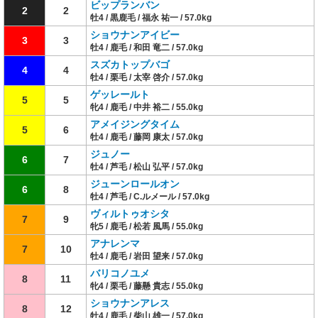
ビップランバン
2
2
牡4 / 黒鹿毛 / 福永 祐一 / 57.0kg
ショウナンアイビー
3
3
牡4 / 鹿毛 / 和田 竜二 / 57.0kg
スズカトップバゴ
4
4
牡4 / 栗毛 / 太宰 啓介 / 57.0kg
ゲッレールト
5
5
牝4 / 鹿毛 / 中井 裕二 / 55.0kg
アメイジングタイム
5
6
牡4 / 鹿毛 / 藤岡 康太 / 57.0kg
ジュノー
6
7
牡4 / 芦毛 / 松山 弘平 / 57.0kg
ジューンロールオン
6
8
牡4 / 芦毛 / C.ルメール / 57.0kg
ヴィルトゥオシタ
7
9
牝5 / 鹿毛 / 松若 風馬 / 55.0kg
アナレンマ
7
10
牡4 / 鹿毛 / 岩田 望来 / 57.0kg
バリコノユメ
8
11
牝4 / 栗毛 / 藤懸 貴志 / 55.0kg
ショウナンアレス
8
12
牡4 / 鹿毛 / 柴山 雄一 / 57.0kg