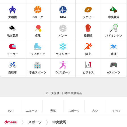
大相撲
Bリーグ
NBA
ラグビー
中央競馬
地方競馬
卓球
バレー
格闘技
バドミントン
モーター
フィギュア
ウィンター
陸上
水泳
自転車
学生スポーツ
Doスポーツ
ビジネス
eスポーツ
データ提供：日本中央競馬会
TOP
ニュース
天気
スポーツ
占い
すべて
スポーツ
中央競馬