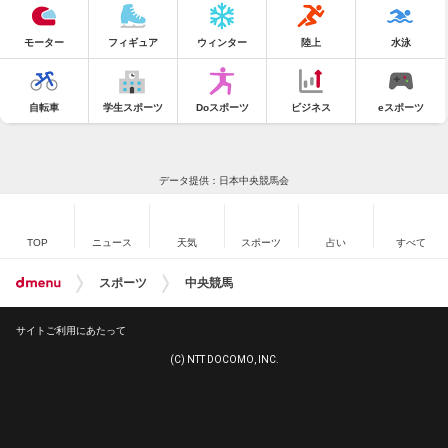
モーター
フィギュア
ウィンター
陸上
水泳
自転車
学生スポーツ
Doスポーツ
ビジネス
eスポーツ
データ提供：日本中央競馬会
TOP
ニュース
天気
スポーツ
占い
すべて
スポーツ
中央競馬
サイトご利用にあたって
(C) NTT DOCOMO, INC.