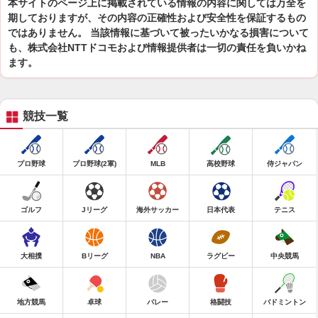
本サイトのページ上に掲載されている情報の内容に関しては万全を
期しておりますが、その内容の正確性および安全性を保証するもの
ではありません。 当該情報に基づいて被ったいかなる損害について
も、株式会社NTTドコモおよび情報提供者は一切の責任を負いかね
ます。
競技一覧
プロ野球
プロ野球(2軍)
MLB
高校野球
侍ジャパン
ゴルフ
Jリーグ
海外サッカー
日本代表
テニス
大相撲
Bリーグ
NBA
ラグビー
中央競馬
地方競馬
卓球
バレー
格闘技
バドミントン