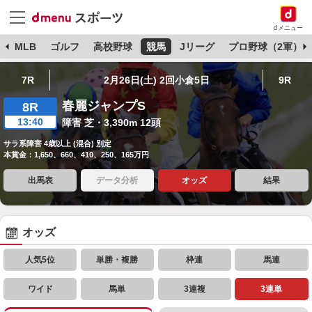
dメニュー
球
MLB
ゴルフ
高校野球
競馬
Jリーグ
プロ野球（2軍）
7R
2月26日(土) 2回小倉5日
9R
春麗ジャンプS
8R
13:40
障害 芝・3,390m 12頭
サラ系障害 4歳以上 (混合) 別定
本賞金：1,650、660、410、250、165万円
出馬表
データ分析
オッズ
結果
オッズ
人気5位
単勝・複勝
枠連
馬連
ワイド
馬単
3連複
3連単