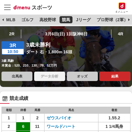
dメニュー
球
MLB
ゴルフ
高校野球
競馬
Jリーグ
プロ野球（2軍）
2R
3月6日(日) 1回阪神8日
4R
3歳未勝利
3R
10:50
ダート 右・1,800m 16頭
3歳 馬齢
本賞金：520、210、130、78、52万円
出馬表
データ分析
オッズ
結果
競走成績
着順
枠番
馬番
馬名
着差
1
1
2
ゼウスバイオ
1.55.2
2
6
11
ワールドハート
1 1/4馬身