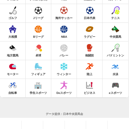
ゴルフ
Jリーグ
海外サッカー
日本代表
テニス
大相撲
Bリーグ
NBA
ラグビー
中央競馬
地方競馬
卓球
バレー
格闘技
バドミントン
モーター
フィギュア
ウィンター
陸上
水泳
自転車
学生スポーツ
Doスポーツ
ビジネス
eスポーツ
データ提供：日本中央競馬会