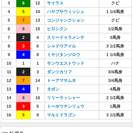
3
6
12
サイラス
クビ
4
5
10
ハヤブサウィッシュ
1 1/4馬身
5
7
13
コンジャンクション
クビ
6
8
15
ヒロシクン
1/2馬身
7
2
4
スリードゥラメンテ
3馬身
8
3
6
シャドウアイル
3 1/2馬身
9
4
8
ミヤジタンジロウ
1 1/4馬身
10
1
1
サンウエストウッド
ハナ
11
2
3
ダンツカリフ
3/4馬身
12
7
14
トーアマサムネ
3/4馬身
13
4
7
タボン
4馬身
14
8
16
リリーラッシャー
2 1/2馬身
15
3
5
トーホウテンリュウ
1馬身
16
5
9
マルトドラゴン
3 1/2馬身