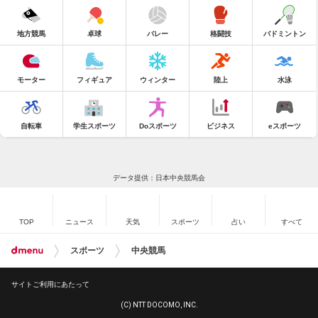
地方競馬
卓球
バレー
格闘技
バドミントン
モーター
フィギュア
ウィンター
陸上
水泳
自転車
学生スポーツ
Doスポーツ
ビジネス
eスポーツ
データ提供：日本中央競馬会
TOP
ニュース
天気
スポーツ
占い
すべて
スポーツ
中央競馬
サイトご利用にあたって
(C) NTT DOCOMO, INC.