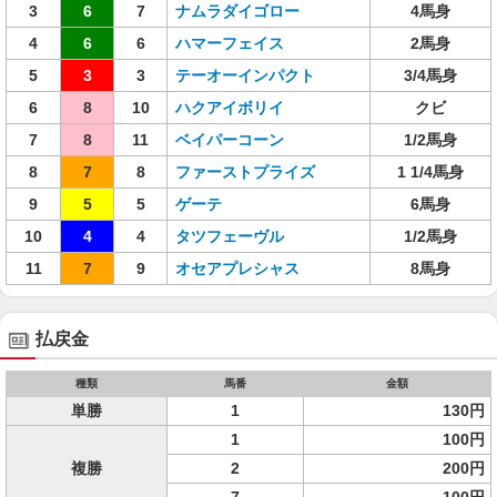
3
6
7
ナムラダイゴロー
4馬身
4
6
6
ハマーフェイス
2馬身
5
3
3
テーオーインパクト
3/4馬身
6
8
10
ハクアイボリイ
クビ
7
8
11
ベイパーコーン
1/2馬身
8
7
8
ファーストプライズ
1 1/4馬身
9
5
5
ゲーテ
6馬身
10
4
4
タツフェーヴル
1/2馬身
11
7
9
オセアプレシャス
8馬身
払戻金
種類
馬番
金額
単勝
1
130円
1
100円
複勝
2
200円