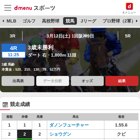
dメニュー
球
MLB
ゴルフ
高校野球
競馬
Jリーグ
プロ野球（2軍）
3R
3月12日(土) 1回阪神9日
5R
3歳未勝利
4R
11:25
ダート 右・1,800m 11頭
3歳 馬齢
本賞金：520、210、130、78、52万円
出馬表
データ分析
オッズ
結果
競走成績
着順
枠番
馬番
馬名
着差
1
1
1
ダノンフューチャー
1.55.6
2
2
2
ショウグン
クビ