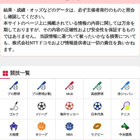
結果・成績・オッズなどのデータは、必ず主催者発行のものと照合
し確認してください。
本サイトのページ上に掲載されている情報の内容に関しては万全を
期しておりますが、その内容の正確性および安全性を保証するもの
ではありません。 当該情報に基づいて被ったいかなる損害について
も、株式会社NTTドコモおよび情報提供者は一切の責任を負いかね
ます。
競技一覧
プロ野球
プロ野球(2軍)
MLB
高校野球
侍ジャパン
ゴルフ
Jリーグ
海外サッカー
日本代表
テニス
大相撲
Bリーグ
NBA
ラグビー
中央競馬