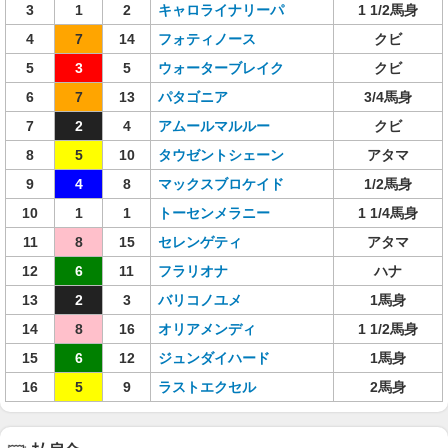
3
1
2
キャロライナリーパ
1 1/2馬身
4
7
14
フォティノース
クビ
5
3
5
ウォーターブレイク
クビ
6
7
13
パタゴニア
3/4馬身
7
2
4
アムールマルルー
クビ
8
5
10
タウゼントシェーン
アタマ
9
4
8
マックスブロケイド
1/2馬身
10
1
1
トーセンメラニー
1 1/4馬身
11
8
15
セレンゲティ
アタマ
12
6
11
フラリオナ
ハナ
13
2
3
バリコノユメ
1馬身
14
8
16
オリアメンディ
1 1/2馬身
15
6
12
ジュンダイハード
1馬身
16
5
9
ラストエクセル
2馬身