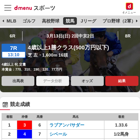
dメニュー
球
MLB
ゴルフ
高校野球
競馬
Jリーグ
プロ野球（2軍）
6R
3月13日(日) 2回中京2日
8R
4歳以上1勝クラス(500万円以下)
7R
13:10
芝 左・1,600m 16頭
4歳以上 牝 定量
本賞金：770、310、190、120、77万円
出馬表
データ分析
オッズ
結果
競走成績
着順
枠番
馬番
馬名
着差
1
3
6
ラブアンバサダー
1.33.6
2
4
7
シベール
1/2馬身