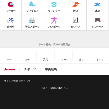
モーター
フィギュア
ウィンター
陸上
水泳
自転車
学生スポーツ
Doスポーツ
ビジネス
eスポーツ
データ提供：日本中央競馬会
TOP
ニュース
天気
スポーツ
占い
すべて
スポーツ
中央競馬
サイトご利用にあたって
(C) NTT DOCOMO, INC.