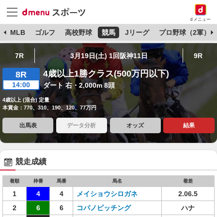
dメニュー
球
MLB
ゴルフ
高校野球
競馬
Jリーグ
プロ野球（2軍）
7R
3月19日(土) 1回阪神11日
9R
4歳以上1勝クラス(500万円以下)
8R
14:00
ダート 右・2,000m 8頭
4歳以上 (混合) 定量
本賞金：770、310、190、120、77万円
出馬表
データ分析
オッズ
結果
競走成績
着順
枠番
馬番
馬名
着差
1
4
4
メイショウシロガネ
2.06.5
2
6
6
コパノピッチング
ハナ