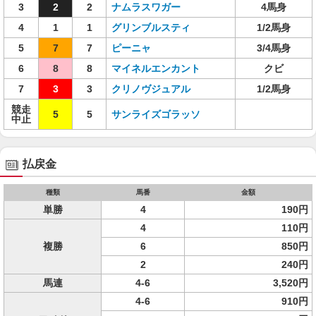
3
2
2
ナムラスワガー
4馬身
4
1
1
グリンブルスティ
1/2馬身
5
7
7
ピーニャ
3/4馬身
6
8
8
マイネルエンカント
クビ
7
3
3
クリノヴジュアル
1/2馬身
競走
5
5
サンライズゴラッソ
中止
払戻金
種類
馬番
金額
単勝
4
190円
4
110円
複勝
6
850円
2
240円
馬連
4-6
3,520円
4-6
910円