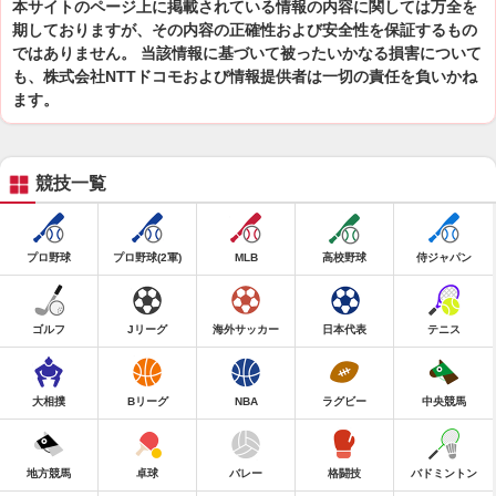
本サイトのページ上に掲載されている情報の内容に関しては万全を
期しておりますが、その内容の正確性および安全性を保証するもの
ではありません。 当該情報に基づいて被ったいかなる損害について
も、株式会社NTTドコモおよび情報提供者は一切の責任を負いかね
ます。
競技一覧
プロ野球
プロ野球(2軍)
MLB
高校野球
侍ジャパン
ゴルフ
Jリーグ
海外サッカー
日本代表
テニス
大相撲
Bリーグ
NBA
ラグビー
中央競馬
地方競馬
卓球
バレー
格闘技
バドミントン