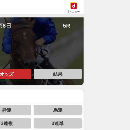
dメニュー
京6日
5R
オッズ
結果
枠連
馬連
3連複
3連単