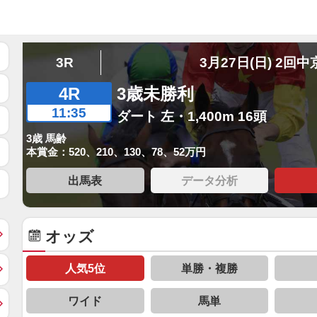
3R
3月27日(日) 2回中
4R
3歳未勝利
11:35
ダート 左・1,400m 16頭
3歳 馬齢
本賞金：520、210、130、78、52万円
出馬表
データ分析
オッズ
人気5位
単勝・複勝
ワイド
馬単