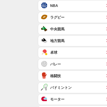
NBA
ラグビー
中央競馬
地方競馬
卓球
バレー
格闘技
バドミントン
モーター