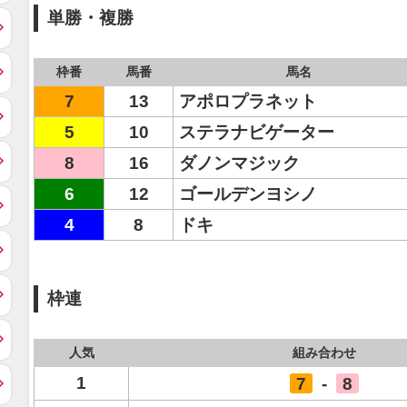
単勝・複勝
枠番
馬番
馬名
7
13
アポロプラネット
5
10
ステラナビゲーター
8
16
ダノンマジック
6
12
ゴールデンヨシノ
4
8
ドキ
枠連
人気
組み合わせ
1
7
-
8