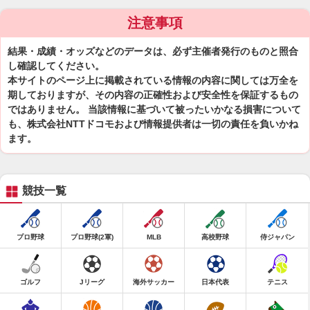
注意事項
結果・成績・オッズなどのデータは、必ず主催者発行のものと照合
し確認してください。
本サイトのページ上に掲載されている情報の内容に関しては万全を
期しておりますが、その内容の正確性および安全性を保証するもの
ではありません。 当該情報に基づいて被ったいかなる損害について
も、株式会社NTTドコモおよび情報提供者は一切の責任を負いかね
ます。
競技一覧
プロ野球
プロ野球(2軍)
MLB
高校野球
侍ジャパン
ゴルフ
Jリーグ
海外サッカー
日本代表
テニス