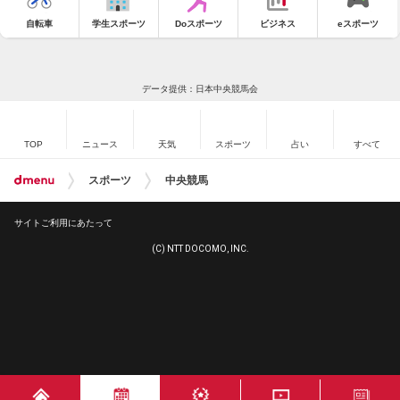
自転車
学生スポーツ
Doスポーツ
ビジネス
eスポーツ
データ提供：日本中央競馬会
TOP
ニュース
天気
スポーツ
占い
すべて
スポーツ
中央競馬
サイトご利用にあたって
(C) NTT DOCOMO, INC.