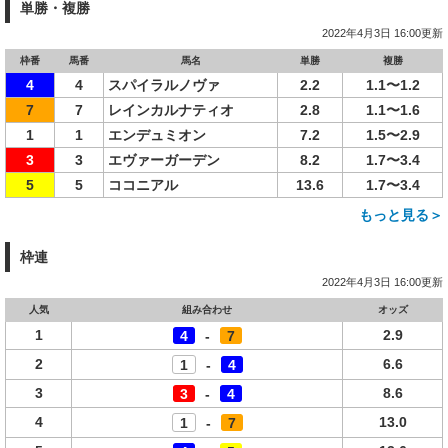
単勝・複勝
2022年4月3日 16:00更新
枠番
馬番
馬名
単勝
複勝
4
4
スパイラルノヴァ
2.2
1.1〜1.2
7
7
レインカルナティオ
2.8
1.1〜1.6
1
1
エンデュミオン
7.2
1.5〜2.9
3
3
エヴァーガーデン
8.2
1.7〜3.4
5
5
ココニアル
13.6
1.7〜3.4
もっと見る＞
枠連
2022年4月3日 16:00更新
人気
組み合わせ
オッズ
1
2.9
4
-
7
2
6.6
1
-
4
3
8.6
3
-
4
4
13.0
1
-
7