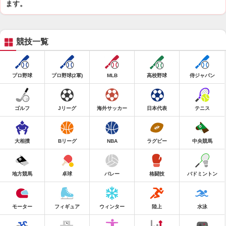
ます。
競技一覧
プロ野球
プロ野球(2軍)
MLB
高校野球
侍ジャパン
ゴルフ
Jリーグ
海外サッカー
日本代表
テニス
大相撲
Bリーグ
NBA
ラグビー
中央競馬
地方競馬
卓球
バレー
格闘技
バドミントン
モーター
フィギュア
ウィンター
陸上
水泳