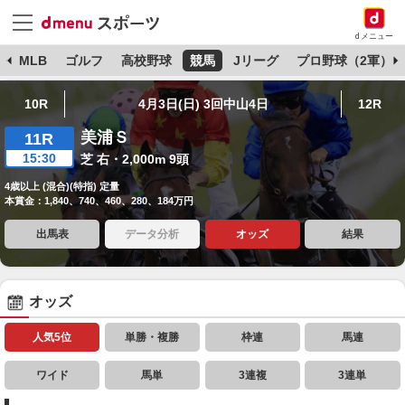
dメニュー
球
MLB
ゴルフ
高校野球
競馬
Jリーグ
プロ野球（2軍）
10R
4月3日(日) 3回中山4日
12R
美浦Ｓ
11R
15:30
芝 右・2,000m 9頭
4歳以上 (混合)(特指) 定量
本賞金：1,840、740、460、280、184万円
出馬表
データ分析
オッズ
結果
オッズ
人気5位
単勝・複勝
枠連
馬連
ワイド
馬単
3連複
3連単