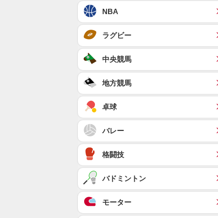
NBA
ラグビー
中央競馬
地方競馬
卓球
バレー
格闘技
バドミントン
モーター