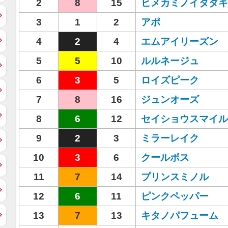
2
8
15
ヒメカミノイタダキ
3
1
2
アポ
4
2
4
エムアイリーズン
5
5
10
ルルネージュ
6
3
5
ロイズピーク
7
8
16
ジュンオーズ
8
6
12
セイショウスマイル
9
2
3
ミラーレイク
10
3
6
クールボス
11
7
14
プリンスミノル
12
6
11
ピンクペッパー
13
7
13
キタノパフューム