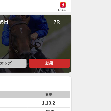
dメニュー
山5日
7R
オッズ
結果
着差
1.13.2