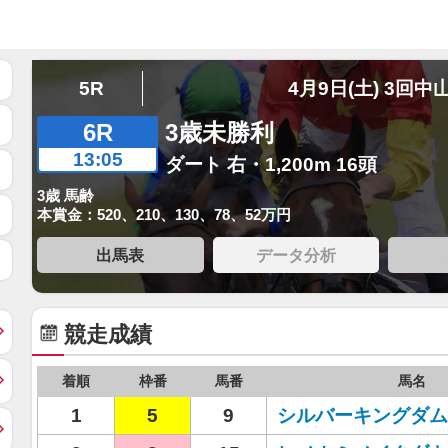
5R
4月9日(土) 3回中
6R
3歳未勝利
13:05
ダート 右・1,200m 16頭
3歳 馬齢
本賞金：520、210、130、78、52万円
出馬表
データ分析
競走成績
着順
枠番
馬番
馬名
1
5
9
シルバーキングダム