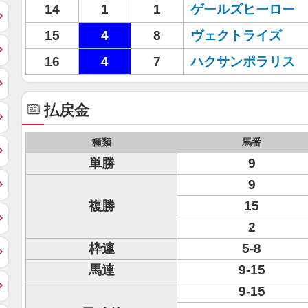
14
1
1
ゲールズヒーロー
15
4
8
ヴェクトライズ
16
4
7
ハクサンポラリス
払戻金
種類
馬番
単勝
9
9
複勝
15
2
枠連
5-8
馬連
9-15
9-15