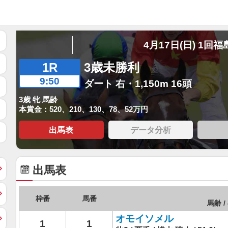
4月17日(日) 1回福
1R
3歳未勝利
9:50
ダート 右・1,150m 16頭
3歳 牝 馬齢
本賞金：520、210、130、78、52万円
出馬表
データ分析
出馬表
枠番
馬番
馬齢 /
オモイソメル
1
1