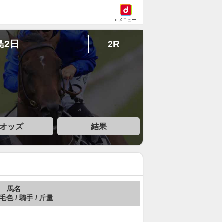
dメニュー
島2日
2R
オッズ
結果
馬名
 毛色 / 騎手 / 斤量