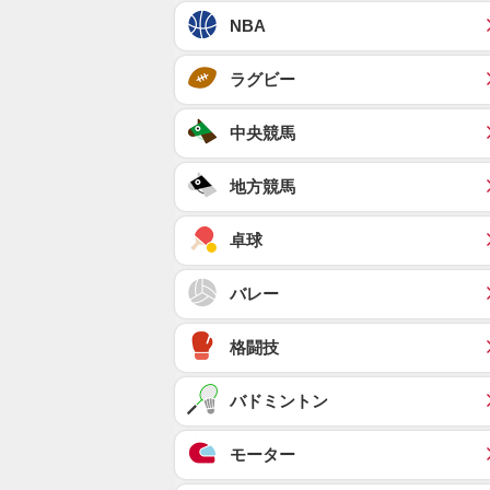
NBA
ラグビー
中央競馬
地方競馬
卓球
バレー
格闘技
バドミントン
モーター