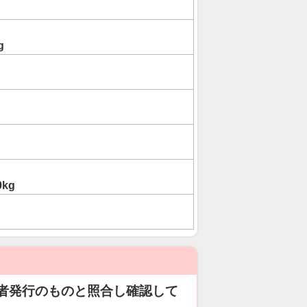
g
0kg
者発行のものと照合し確認して