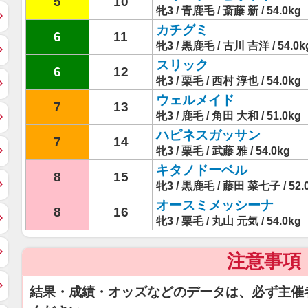
5
10
牝3 / 青鹿毛 / 斎藤 新 / 54.0kg
カチグミ
6
11
牝3 / 黒鹿毛 / 古川 吉洋 / 54.0k
スリック
6
12
牝3 / 栗毛 / 西村 淳也 / 54.0kg
ウェルメイド
7
13
牝3 / 鹿毛 / 角田 大和 / 51.0kg
ハピネスガッサン
7
14
牝3 / 栗毛 / 武藤 雅 / 54.0kg
キタノドーベル
8
15
牝3 / 黒鹿毛 / 藤田 菜七子 / 52.
オースミメッシーナ
8
16
牝3 / 栗毛 / 丸山 元気 / 54.0kg
注意事項
結果・成績・オッズなどのデータは、必ず主催