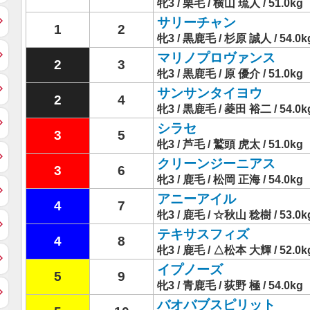
牝3 / 栗毛 / 横山 琉人 / 51.0kg
サリーチャン
1
2
牝3 / 黒鹿毛 / 杉原 誠人 / 54.0k
マリノプロヴァンス
2
3
牝3 / 黒鹿毛 / 原 優介 / 51.0kg
サンサンタイヨウ
2
4
牝3 / 黒鹿毛 / 菱田 裕二 / 54.0k
シラセ
3
5
牝3 / 芦毛 / 鷲頭 虎太 / 51.0kg
クリーンジーニアス
3
6
牝3 / 鹿毛 / 松岡 正海 / 54.0kg
アニーアイル
4
7
牝3 / 鹿毛 / ☆秋山 稔樹 / 53.0k
テキサスフィズ
4
8
牝3 / 鹿毛 / △松本 大輝 / 52.0k
イプノーズ
5
9
牝3 / 青鹿毛 / 荻野 極 / 54.0kg
バオバブスピリット