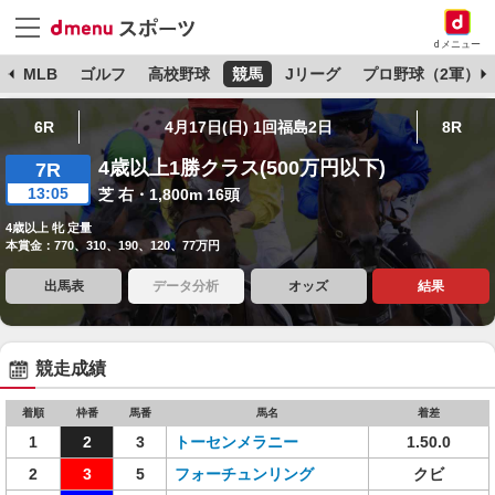
dメニュー
球
MLB
ゴルフ
高校野球
競馬
Jリーグ
プロ野球（2軍）
6R
4月17日(日) 1回福島2日
8R
4歳以上1勝クラス(500万円以下)
7R
13:05
芝 右・1,800m 16頭
4歳以上 牝 定量
本賞金：770、310、190、120、77万円
出馬表
データ分析
オッズ
結果
競走成績
着順
枠番
馬番
馬名
着差
1
2
3
トーセンメラニー
1.50.0
2
3
5
フォーチュンリング
クビ