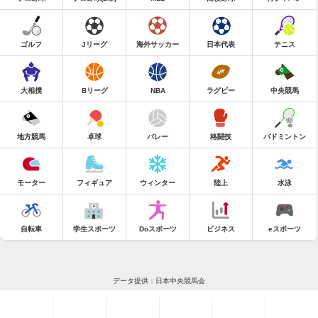
ゴルフ
Jリーグ
海外サッカー
日本代表
テニス
大相撲
Bリーグ
NBA
ラグビー
中央競馬
地方競馬
卓球
バレー
格闘技
バドミントン
モーター
フィギュア
ウィンター
陸上
水泳
自転車
学生スポーツ
Doスポーツ
ビジネス
eスポーツ
データ提供：日本中央競馬会