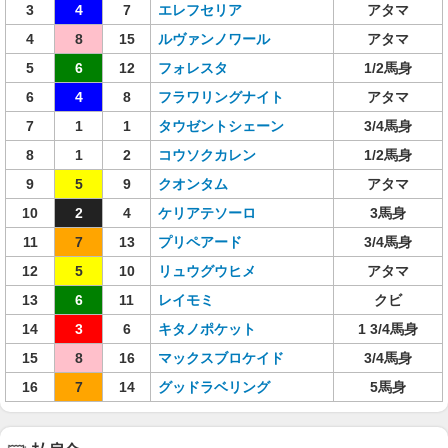
3
4
7
エレフセリア
アタマ
4
8
15
ルヴァンノワール
アタマ
5
6
12
フォレスタ
1/2馬身
6
4
8
フラワリングナイト
アタマ
7
1
1
タウゼントシェーン
3/4馬身
8
1
2
コウソクカレン
1/2馬身
9
5
9
クオンタム
アタマ
10
2
4
ケリアテソーロ
3馬身
11
7
13
プリペアード
3/4馬身
12
5
10
リュウグウヒメ
アタマ
13
6
11
レイモミ
クビ
14
3
6
キタノポケット
1 3/4馬身
15
8
16
マックスブロケイド
3/4馬身
16
7
14
グッドラベリング
5馬身