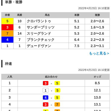
単勝・複勝
2022年4月23日 16:10更新
枠番
馬番
馬名
単勝
複勝
5
10
クロパラントゥ
5.1
2.0〜2.6
3
6
サンダーブリッツ
5.2
1.6〜1.9
7
14
スリーグランド
5.3
2.0〜2.6
4
7
ブランクチェック
6.4
2.2〜2.9
1
1
デュードヴァン
7.5
2.3〜3.1
もっと見る＞
枠連
2022年4月23日 16:10更新
人気
組み合わせ
オッズ
1
8.5
3
-
5
2
12.1
1
-
5
3
13.0
4
-
5
4
13.1
3
-
7