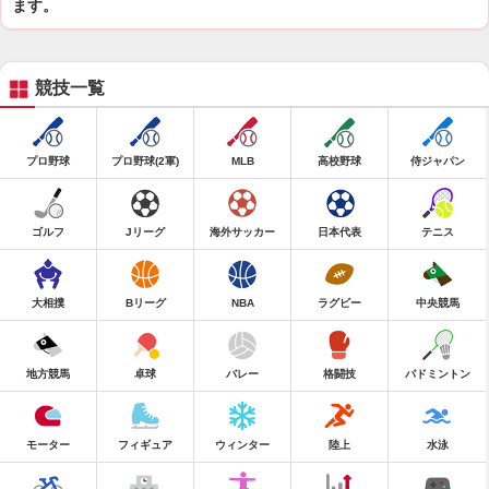
ます。
競技一覧
プロ野球
プロ野球(2軍)
MLB
高校野球
侍ジャパン
ゴルフ
Jリーグ
海外サッカー
日本代表
テニス
大相撲
Bリーグ
NBA
ラグビー
中央競馬
地方競馬
卓球
バレー
格闘技
バドミントン
モーター
フィギュア
ウィンター
陸上
水泳