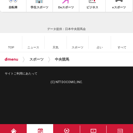
自転車
学生スポーツ
Doスポーツ
ビジネス
eスポーツ
データ提供：日本中央競馬会
TOP
ニュース
天気
スポーツ
占い
すべて
スポーツ
中央競馬
サイトご利用にあたって
(C) NTT DOCOMO, INC.