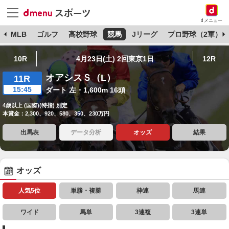
dメニュー
球
MLB
ゴルフ
高校野球
競馬
Jリーグ
プロ野球（2軍）
10R
4月23日(土) 2回東京1日
12R
オアシスＳ（L）
11R
15:45
ダート 左・1,600m 16頭
4歳以上 (国際)(特指) 別定
本賞金：2,300、920、580、350、230万円
出馬表
データ分析
オッズ
結果
オッズ
人気5位
単勝・複勝
枠連
馬連
ワイド
馬単
3連複
3連単