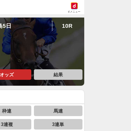
dメニュー
島5日
10R
オッズ
結果
枠連
馬連
3連複
3連単