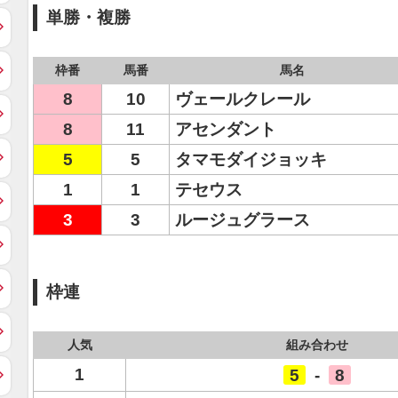
単勝・複勝
枠番
馬番
馬名
8
10
ヴェールクレール
8
11
アセンダント
5
5
タマモダイジョッキ
1
1
テセウス
3
3
ルージュグラース
枠連
人気
組み合わせ
1
5
-
8