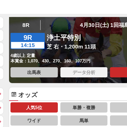
8R
4月30日(土) 1回福
9R
浄土平特別
14:15
芝 右・1,200m 11頭
4歳以上 定量
本賞金：1,070、430、270、160、107万円
出馬表
データ分析
オッズ
人気5位
単勝・複勝
ワイド
馬単