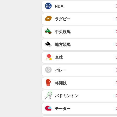
NBA
ラグビー
中央競馬
地方競馬
卓球
バレー
格闘技
バドミントン
モーター