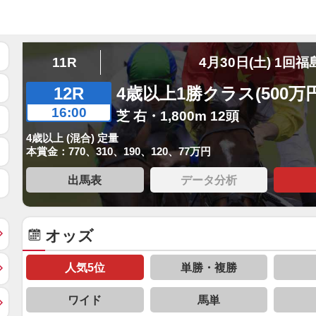
11R
4月30日(土) 1回福
12R
4歳以上1勝クラス(500万
16:00
芝 右・1,800m 12頭
4歳以上 (混合) 定量
本賞金：770、310、190、120、77万円
出馬表
データ分析
オッズ
人気5位
単勝・複勝
ワイド
馬単