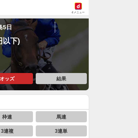
dメニュー
島5日
円以下)
オッズ
結果
枠連
馬連
3連複
3連単