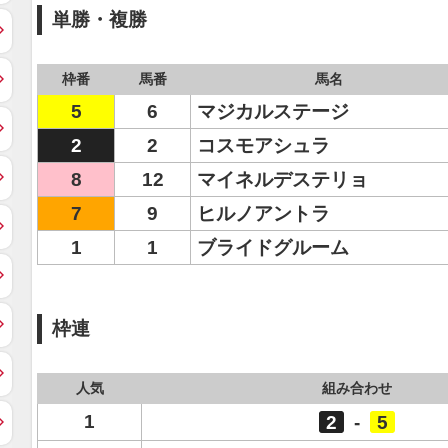
単勝・複勝
枠番
馬番
馬名
5
6
マジカルステージ
2
2
コスモアシュラ
8
12
マイネルデステリョ
7
9
ヒルノアントラ
1
1
ブライドグルーム
枠連
人気
組み合わせ
1
2
-
5