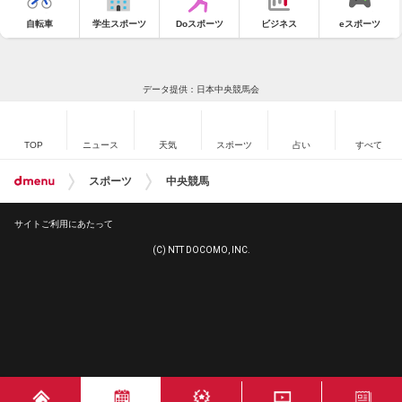
自転車
学生スポーツ
Doスポーツ
ビジネス
eスポーツ
データ提供：日本中央競馬会
TOP
ニュース
天気
スポーツ
占い
すべて
スポーツ
中央競馬
サイトご利用にあたって
(C) NTT DOCOMO, INC.