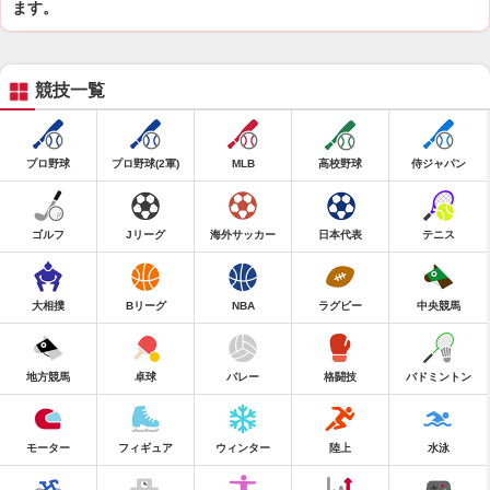
ます。
競技一覧
プロ野球
プロ野球(2軍)
MLB
高校野球
侍ジャパン
ゴルフ
Jリーグ
海外サッカー
日本代表
テニス
大相撲
Bリーグ
NBA
ラグビー
中央競馬
地方競馬
卓球
バレー
格闘技
バドミントン
モーター
フィギュア
ウィンター
陸上
水泳