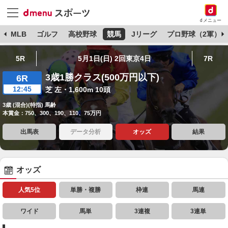
dメニュー
球
MLB
ゴルフ
高校野球
競馬
Jリーグ
プロ野球（2軍）
5R
5月1日(日) 2回東京4日
7R
3歳1勝クラス(500万円以下)
6R
12:45
芝 左・1,600m 10頭
3歳 (混合)(特指) 馬齢
本賞金：750、300、190、110、75万円
出馬表
データ分析
オッズ
結果
オッズ
人気5位
単勝・複勝
枠連
馬連
ワイド
馬単
3連複
3連単