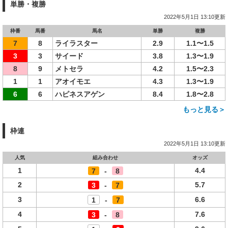
単勝・複勝
2022年5月1日 13:10更新
枠番
馬番
馬名
単勝
複勝
7
8
ライラスター
2.9
1.1〜1.5
3
3
サイード
3.8
1.3〜1.9
8
9
メトセラ
4.2
1.5〜2.3
1
1
アオイモエ
4.3
1.3〜1.9
6
6
ハピネスアゲン
8.4
1.8〜2.8
もっと見る＞
枠連
2022年5月1日 13:10更新
人気
組み合わせ
オッズ
1
4.4
7
-
8
2
5.7
3
-
7
3
6.6
1
-
7
4
7.6
3
-
8