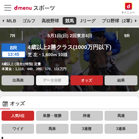
dメニュー
球
MLB
ゴルフ
高校野球
競馬
Jリーグ
プロ野球（2軍）
7R
5月1日(日) 2回東京4日
9R
4歳以上2勝クラス(1000万円以下)
8R
13:45
芝 左・1,600m 10頭
4歳以上 (混合)(特指) 定量
本賞金：1,110、440、280、170、111万円
出馬表
データ分析
オッズ
結果
オッズ
人気5位
単勝・複勝
枠連
馬連
ワイド
馬単
3連複
3連単