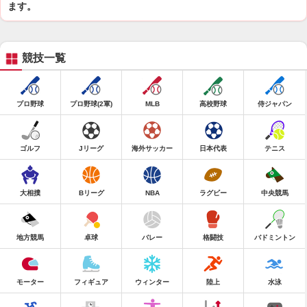
ます。
競技一覧
プロ野球
プロ野球(2軍)
MLB
高校野球
侍ジャパン
ゴルフ
Jリーグ
海外サッカー
日本代表
テニス
大相撲
Bリーグ
NBA
ラグビー
中央競馬
地方競馬
卓球
バレー
格闘技
バドミントン
モーター
フィギュア
ウィンター
陸上
水泳