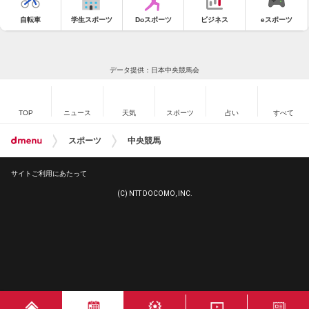
自転車
学生スポーツ
Doスポーツ
ビジネス
eスポーツ
データ提供：日本中央競馬会
TOP
ニュース
天気
スポーツ
占い
すべて
スポーツ
中央競馬
サイトご利用にあたって
(C) NTT DOCOMO, INC.