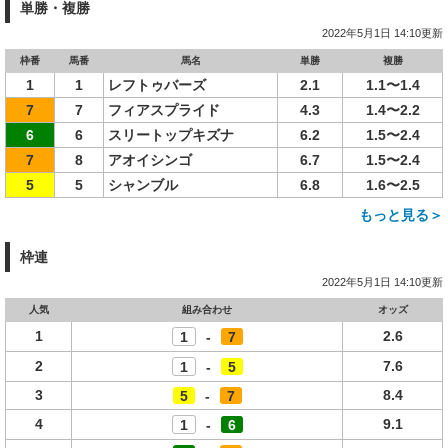
単勝・複勝
2022年5月1日 14:10更新
枠番
馬番
馬名
単勝
複勝
1
1
レフトゥバーズ
2.1
1.1〜1.4
7
7
フィアスプライド
4.3
1.4〜2.2
6
6
スリートップキズナ
6.2
1.5〜2.4
7
8
アオイシンゴ
6.7
1.5〜2.4
5
5
シャンブル
6.8
1.6〜2.5
もっと見る＞
枠連
2022年5月1日 14:10更新
人気
組み合わせ
オッズ
1
2.6
1
-
7
2
7.6
1
-
5
3
8.4
5
-
7
4
9.1
1
-
6