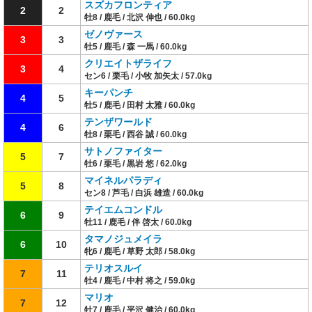
スズカフロンティア
2
2
牡8 / 鹿毛 / 北沢 伸也 / 60.0kg
ゼノヴァース
3
3
牡5 / 鹿毛 / 森 一馬 / 60.0kg
クリエイトザライフ
3
4
セン6 / 栗毛 / 小牧 加矢太 / 57.0kg
キーパンチ
4
5
牡5 / 鹿毛 / 田村 太雅 / 60.0kg
テンザワールド
4
6
牡8 / 栗毛 / 西谷 誠 / 60.0kg
サトノファイター
5
7
牡6 / 栗毛 / 黒岩 悠 / 62.0kg
マイネルパラディ
5
8
セン8 / 芦毛 / 白浜 雄造 / 60.0kg
テイエムコンドル
6
9
牡11 / 鹿毛 / 伴 啓太 / 60.0kg
タマノジュメイラ
6
10
牝6 / 鹿毛 / 草野 太郎 / 58.0kg
テリオスルイ
7
11
牡4 / 鹿毛 / 中村 将之 / 59.0kg
マリオ
7
12
牡7 / 鹿毛 / 平沢 健治 / 60.0kg