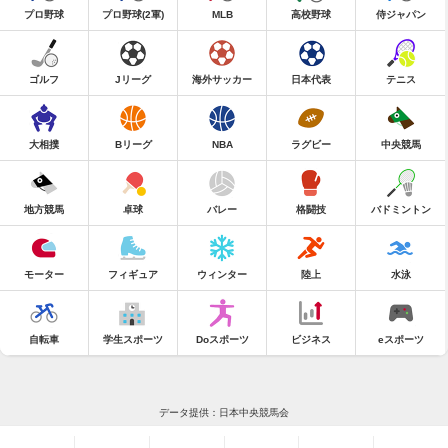
プロ野球
プロ野球(2軍)
MLB
高校野球
侍ジャパン
ゴルフ
Jリーグ
海外サッカー
日本代表
テニス
大相撲
Bリーグ
NBA
ラグビー
中央競馬
地方競馬
卓球
バレー
格闘技
バドミントン
モーター
フィギュア
ウィンター
陸上
水泳
自転車
学生スポーツ
Doスポーツ
ビジネス
eスポーツ
データ提供：日本中央競馬会