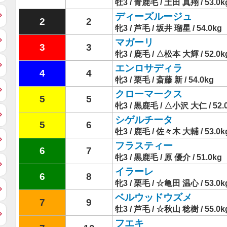
牡3 / 青鹿毛 / 土田 真翔 / 53.0k
ディーズルージュ
2
2
牝3 / 芦毛 / 坂井 瑠星 / 54.0kg
マガーリ
3
3
牝3 / 鹿毛 / △松本 大輝 / 52.0k
エンロサディラ
4
4
牝3 / 栗毛 / 斎藤 新 / 54.0kg
クローマークス
5
5
牝3 / 黒鹿毛 / △小沢 大仁 / 52.
シゲルチータ
5
6
牡3 / 鹿毛 / 佐々木 大輔 / 53.0k
フラスティー
6
7
牝3 / 黒鹿毛 / 原 優介 / 51.0kg
イラーレ
6
8
牝3 / 栗毛 / ☆亀田 温心 / 53.0k
ベルウッドウズメ
7
9
牡3 / 芦毛 / ☆秋山 稔樹 / 55.0k
フエキ