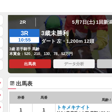
2R
5月7日(土) 1回新
3R
3歳未勝利
10:55
ダート 左・1,200m 12頭
3歳 若手騎手 馬齢
本賞金：520、210、130、78、52万円
出馬表
データ分析
出馬表
枠番
馬番
馬齢 /
トキメキナイト
1
1