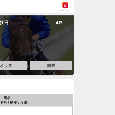
dメニュー
潟1日
4R
オッズ
結果
馬名
 毛色 / 騎手 / 斤量