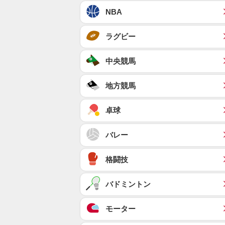
NBA
ラグビー
中央競馬
地方競馬
卓球
バレー
格闘技
バドミントン
モーター