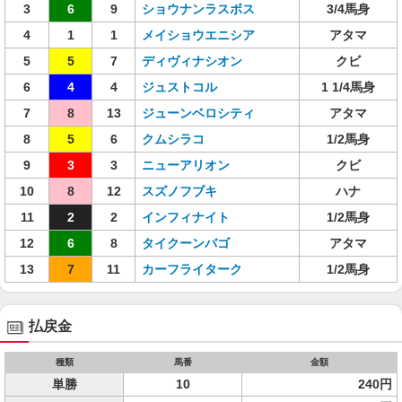
3
6
9
ショウナンラスボス
3/4馬身
4
1
1
メイショウエニシア
アタマ
5
5
7
ディヴィナシオン
クビ
6
4
4
ジュストコル
1 1/4馬身
7
8
13
ジューンベロシティ
アタマ
8
5
6
クムシラコ
1/2馬身
9
3
3
ニューアリオン
クビ
10
8
12
スズノフブキ
ハナ
11
2
2
インフィナイト
1/2馬身
12
6
8
タイクーンバゴ
アタマ
13
7
11
カーフライターク
1/2馬身
払戻金
種類
馬番
金額
単勝
10
240円