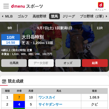
dメニュー
球
MLB
ゴルフ
高校野球
競馬
Jリーグ
プロ野球（2軍）
9R
5月7日(土) 1回新潟1日
11R
大日岳特別
10R
14:50
芝 左・1,200m 13頭
4歳以上 (混合)(特指) 定量
本賞金：1,510、600、380、230、151万円
出馬表
データ分析
オッズ
結果
競走成績
着順
枠番
馬番
馬名
着差
1
7
10
ワンスカイ
1.08.9
2
4
5
サイヤダンサー
クビ