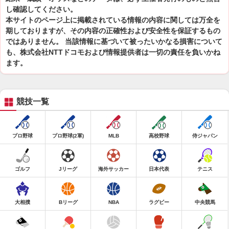
し確認してください。
本サイトのページ上に掲載されている情報の内容に関しては万全を
期しておりますが、その内容の正確性および安全性を保証するもの
ではありません。 当該情報に基づいて被ったいかなる損害について
も、株式会社NTTドコモおよび情報提供者は一切の責任を負いかね
ます。
競技一覧
プロ野球
プロ野球(2軍)
MLB
高校野球
侍ジャパン
ゴルフ
Jリーグ
海外サッカー
日本代表
テニス
大相撲
Bリーグ
NBA
ラグビー
中央競馬