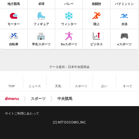
地方競馬
卓球
バレー
格闘技
バドミントン
モーター
フィギュア
ウィンター
陸上
水泳
自転車
学生スポーツ
Doスポーツ
ビジネス
eスポーツ
データ提供：日本中央競馬会
TOP
ニュース
天気
スポーツ
占い
すべて
スポーツ
中央競馬
サイトご利用にあたって
(C) NTT DOCOMO, INC.