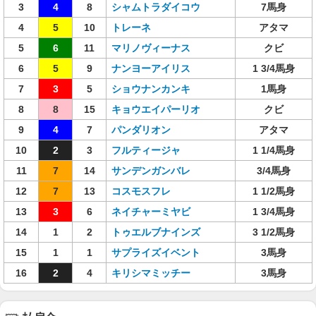
3
4
8
シャムトラダイコウ
7馬身
4
5
10
トレーネ
アタマ
5
6
11
マリノヴィーナス
クビ
6
5
9
ナンヨーアイリス
1 3/4馬身
7
3
5
ショウナンカンキ
1馬身
8
8
15
キョウエイパーリオ
クビ
9
4
7
パンダリオン
アタマ
10
2
3
フルティージャ
1 1/4馬身
11
7
14
サンデンガンバレ
3/4馬身
12
7
13
コスモスフレ
1 1/2馬身
13
3
6
ネイチャーミヤビ
1 3/4馬身
14
1
2
トゥエルブナインズ
3 1/2馬身
15
1
1
サプライズイベント
3馬身
16
2
4
キリシマミッチー
3馬身