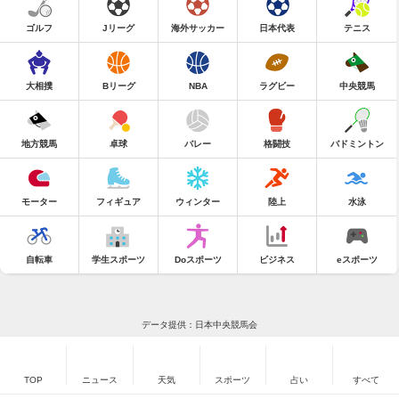
ゴルフ
Jリーグ
海外サッカー
日本代表
テニス
大相撲
Bリーグ
NBA
ラグビー
中央競馬
地方競馬
卓球
バレー
格闘技
バドミントン
モーター
フィギュア
ウィンター
陸上
水泳
自転車
学生スポーツ
Doスポーツ
ビジネス
eスポーツ
データ提供：日本中央競馬会
TOP
ニュース
天気
スポーツ
占い
すべて