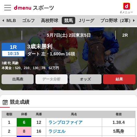
dメニュー
球
MLB
ゴルフ
高校野球
競馬
Jリーグ
プロ野球（2軍）
5月7日(土) 2回東京5日
2R
3歳未勝利
1R
10:15
ダート 左・1,600m 16頭
3歳 牝 馬齢
本賞金：520、210、130、78、52万円
出馬表
データ分析
オッズ
結果
競走成績
着順
枠番
馬番
馬名
着差
1
6
12
ランプロファイア
1.38.4
2
8
16
ラジエル
5馬身