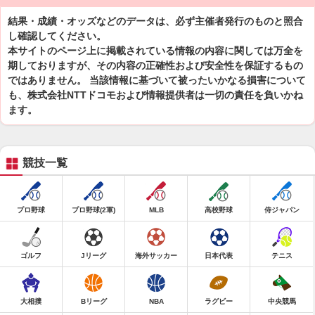
結果・成績・オッズなどのデータは、必ず主催者発行のものと照合
し確認してください。
本サイトのページ上に掲載されている情報の内容に関しては万全を
期しておりますが、その内容の正確性および安全性を保証するもの
ではありません。 当該情報に基づいて被ったいかなる損害について
も、株式会社NTTドコモおよび情報提供者は一切の責任を負いかね
ます。
競技一覧
プロ野球
プロ野球(2軍)
MLB
高校野球
侍ジャパン
ゴルフ
Jリーグ
海外サッカー
日本代表
テニス
大相撲
Bリーグ
NBA
ラグビー
中央競馬