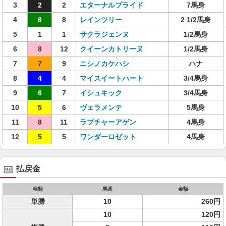
3
2
2
エターナルプライド
7馬身
4
6
8
レインツリー
2 1/2馬身
5
1
1
サクラジェンヌ
1/2馬身
6
8
12
クイーンカトリーヌ
1/2馬身
7
7
9
ニシノカケハシ
ハナ
8
4
4
マイスイートハート
3/4馬身
9
6
7
イシュキック
3/4馬身
10
5
6
ヴェラメンテ
5馬身
11
8
11
ラプチャーアゲン
4馬身
12
5
5
ワンダーロゼット
4馬身
払戻金
種類
馬番
金額
単勝
10
260円
10
120円