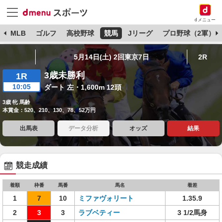
dメニュー
球
MLB
ゴルフ
高校野球
競馬
Jリーグ
プロ野球（2軍）
5月14日(土) 2回東京7日
2R
3歳未勝利
1R
10:05
ダート 左・1,600m 12頭
3歳 牝 馬齢
本賞金：520、210、130、78、52万円
出馬表
データ分析
オッズ
結果
競走成績
着順
枠番
馬番
馬名
着差
1
7
10
ミファヴォリート
1.35.9
2
3
3
ラブベティー
3 1/2馬身