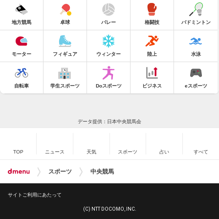
地方競馬
卓球
バレー
格闘技
バドミントン
モーター
フィギュア
ウィンター
陸上
水泳
自転車
学生スポーツ
Doスポーツ
ビジネス
eスポーツ
データ提供：日本中央競馬会
TOP
ニュース
天気
スポーツ
占い
すべて
スポーツ
中央競馬
サイトご利用にあたって
(C) NTT DOCOMO, INC.