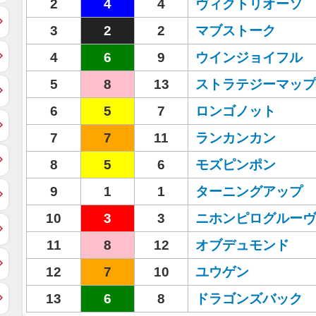
2
4
4
ヴィクトリオーソ
3
2
2
マブストーク
4
6
9
ウインジョイフル
5
8
13
ストラテジーマップ
6
5
7
ロンゴノット
7
7
11
ランカンカン
8
5
6
モズピンポン
9
1
1
ターニングアップ
10
3
3
ニホンピログルーヴ
11
8
12
オブデュモンド
12
7
10
ユウゲン
13
6
8
ドラゴンズバック