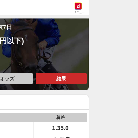
dメニュー
京7日
万円以下)
オッズ
結果
着差
1.35.0