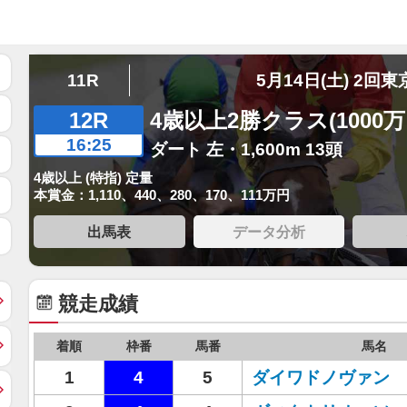
11R
5月14日(土) 2回東
12R
4歳以上2勝クラス(1000
16:25
ダート 左・1,600m 13頭
4歳以上 (特指) 定量
本賞金：1,110、440、280、170、111万円
出馬表
データ分析
競走成績
着順
枠番
馬番
馬名
1
4
5
ダイワドノヴァン