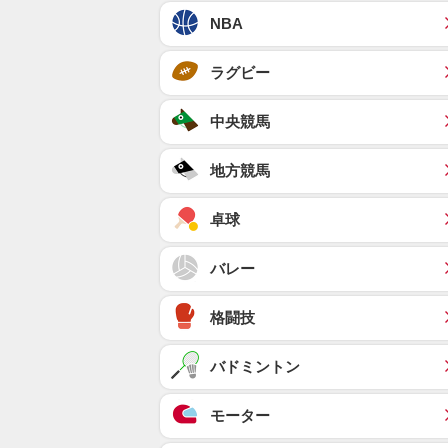
NBA
ラグビー
中央競馬
地方競馬
卓球
バレー
格闘技
バドミントン
モーター