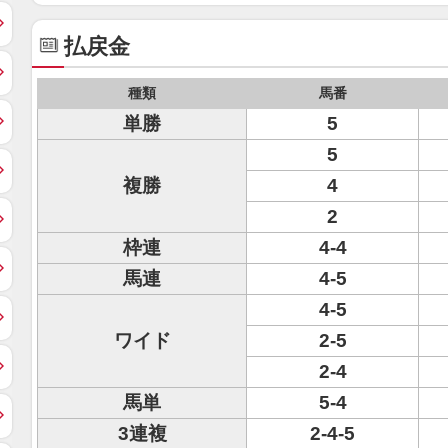
払戻金
種類
馬番
単勝
5
5
複勝
4
2
枠連
4-4
馬連
4-5
4-5
ワイド
2-5
2-4
馬単
5-4
3連複
2-4-5