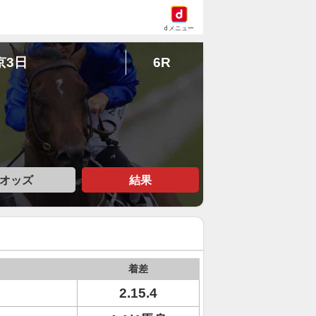
dメニュー
京3日
6R
オッズ
結果
着差
2.15.4