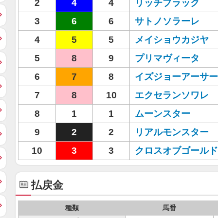
2
4
4
リッチブラック
3
6
6
サトノソラーレ
4
5
5
メイショウカジヤ
5
8
9
プリマヴィータ
6
7
8
イズジョーアーサー
7
8
10
エクセランソワレ
8
1
1
ムーンスター
9
2
2
リアルモンスター
10
3
3
クロスオブゴールド
払戻金
種類
馬番