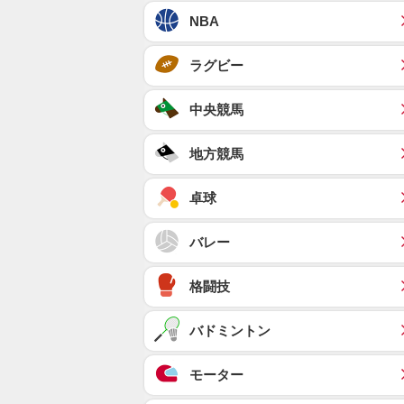
NBA
ラグビー
中央競馬
地方競馬
卓球
バレー
格闘技
バドミントン
モーター