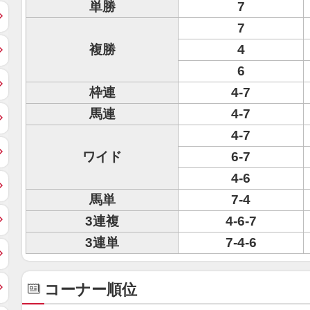
単勝
7
7
複勝
4
6
枠連
4-7
馬連
4-7
4-7
ワイド
6-7
4-6
馬単
7-4
3連複
4-6-7
3連単
7-4-6
コーナー順位