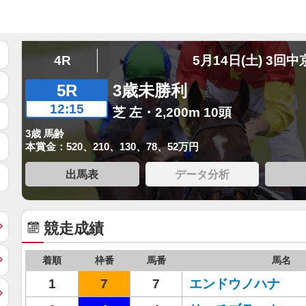
4R
5月14日(土) 3回中
5R
3歳未勝利
12:15
芝 左・2,200m 10頭
3歳 馬齢
本賞金：520、210、130、78、52万円
出馬表
データ分析
競走成績
着順
枠番
馬番
馬名
1
7
7
エンドウノハナ