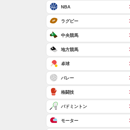
NBA
ラグビー
中央競馬
地方競馬
卓球
バレー
格闘技
バドミントン
モーター