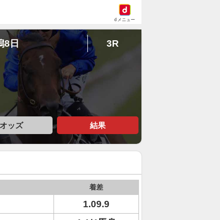
dメニュー
潟8日
3R
オッズ
結果
着差
1.09.9