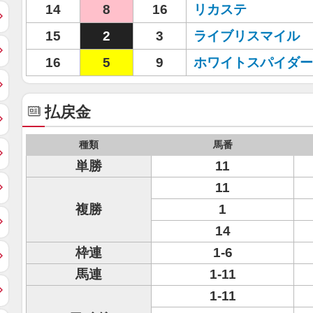
14
8
16
リカステ
15
2
3
ライブリスマイル
16
5
9
ホワイトスパイダー
払戻金
種類
馬番
単勝
11
11
複勝
1
14
枠連
1-6
馬連
1-11
1-11