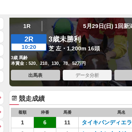
1R
5月29日(日) 1回新
2R
3歳未勝利
10:20
芝 左・1,200m 16頭
3歳 馬齢
本賞金：520、210、130、78、52万円
出馬表
データ分析
競走成績
着順
枠番
馬番
馬名
1
6
11
タイキバンディエラ