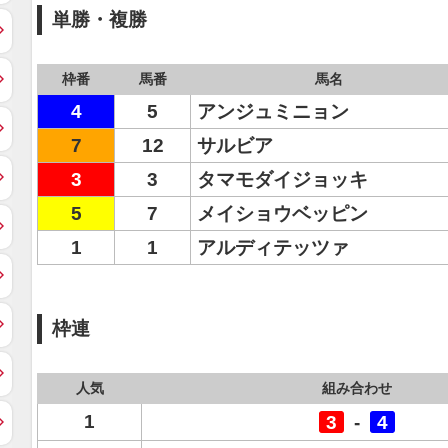
単勝・複勝
枠番
馬番
馬名
4
5
アンジュミニョン
7
12
サルビア
3
3
タマモダイジョッキ
5
7
メイショウベッピン
1
1
アルディテッツァ
枠連
人気
組み合わせ
1
3
-
4