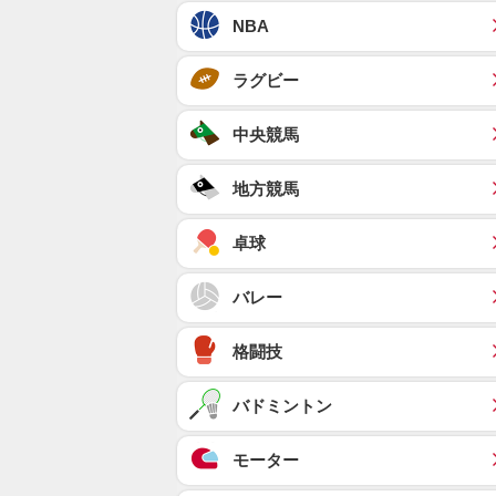
NBA
ラグビー
中央競馬
地方競馬
卓球
バレー
格闘技
バドミントン
モーター