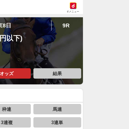
dメニュー
京8日
9R
万円以下)
オッズ
結果
枠連
馬連
3連複
3連単