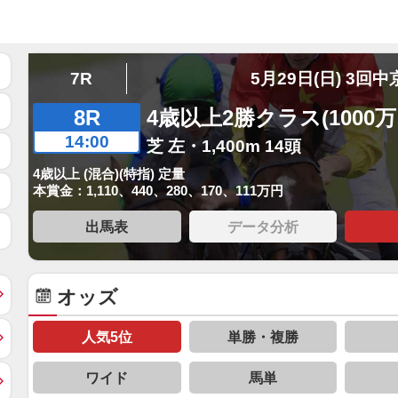
7R
5月29日(日) 3回中
8R
4歳以上2勝クラス(1000
14:00
芝 左・1,400m 14頭
4歳以上 (混合)(特指) 定量
本賞金：1,110、440、280、170、111万円
出馬表
データ分析
オッズ
人気5位
単勝・複勝
ワイド
馬単