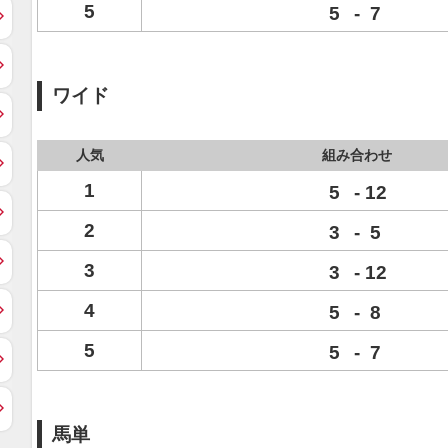
5
5
-
7
ワイド
人気
組み合わせ
1
5
-
12
2
3
-
5
3
3
-
12
4
5
-
8
5
5
-
7
馬単