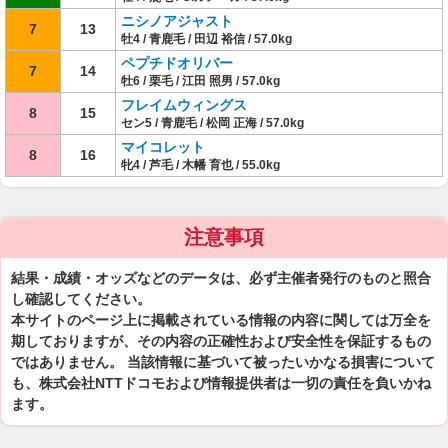
ニシノアジャスト
7
13
牡4 / 青鹿毛 / 田辺 裕信 / 57.0kg
ペプチドオリバー
7
14
牡6 / 栗毛 / 江田 照男 / 57.0kg
フレイムウィングス
8
15
セン5 / 青鹿毛 / 松岡 正海 / 57.0kg
マイコレット
8
16
牝4 / 芦毛 / 木幡 育也 / 55.0kg
注意事項
結果・成績・オッズなどのデータは、必ず主催者発行のものと照合
し確認してください。
本サイトのページ上に掲載されている情報の内容に関しては万全を
期しておりますが、その内容の正確性および安全性を保証するもの
ではありません。 当該情報に基づいて被ったいかなる損害について
も、株式会社NTTドコモおよび情報提供者は一切の責任を負いかね
ます。