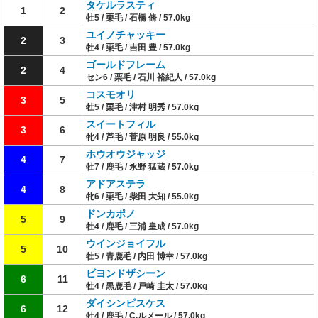
タケルラスティ
1
2
牡5 / 栗毛 / 石橋 脩 / 57.0kg
ユイノチャッキー
2
3
牡4 / 栗毛 / 吉田 豊 / 57.0kg
ゴールドフレーム
2
4
セン6 / 栗毛 / 石川 裕紀人 / 57.0kg
コスモオリ
3
5
牡5 / 栗毛 / 津村 明秀 / 57.0kg
スイートフィル
3
6
牝4 / 芦毛 / 菅原 明良 / 55.0kg
ホウオウジャッジ
4
7
牡7 / 鹿毛 / 永野 猛蔵 / 57.0kg
アドアステラ
4
8
牝6 / 栗毛 / 柴田 大知 / 55.0kg
ドンカポノ
5
9
牡4 / 鹿毛 / 三浦 皇成 / 57.0kg
ウインジョイフル
5
10
牡5 / 青鹿毛 / 内田 博幸 / 57.0kg
ビヨンドザシーン
6
11
牡4 / 黒鹿毛 / 戸崎 圭太 / 57.0kg
ダイシンピスケス
6
12
牡4 / 鹿毛 / C.ルメール / 57.0kg