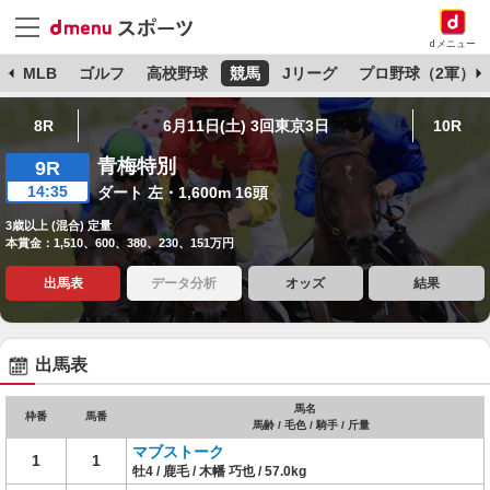
dメニュー
球
MLB
ゴルフ
高校野球
競馬
Jリーグ
プロ野球（2軍）
8R
6月11日(土) 3回東京3日
10R
青梅特別
9R
14:35
ダート 左・1,600m 16頭
3歳以上 (混合) 定量
本賞金：1,510、600、380、230、151万円
出馬表
データ分析
オッズ
結果
出馬表
馬名
枠番
馬番
馬齢 / 毛色 / 騎手 / 斤量
マブストーク
1
1
牡4 / 鹿毛 / 木幡 巧也 / 57.0kg