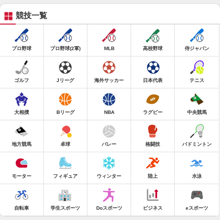
競技一覧
プロ野球
プロ野球(2軍)
MLB
高校野球
侍ジャパン
ゴルフ
Jリーグ
海外サッカー
日本代表
テニス
大相撲
Bリーグ
NBA
ラグビー
中央競馬
地方競馬
卓球
バレー
格闘技
バドミントン
モーター
フィギュア
ウィンター
陸上
水泳
自転車
学生スポーツ
Doスポーツ
ビジネス
eスポーツ