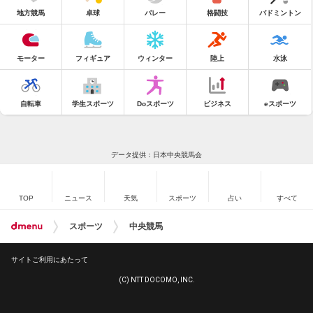
地方競馬
卓球
バレー
格闘技
バドミントン
モーター
フィギュア
ウィンター
陸上
水泳
自転車
学生スポーツ
Doスポーツ
ビジネス
eスポーツ
データ提供：日本中央競馬会
TOP
ニュース
天気
スポーツ
占い
すべて
スポーツ
中央競馬
サイトご利用にあたって
(C) NTT DOCOMO, INC.