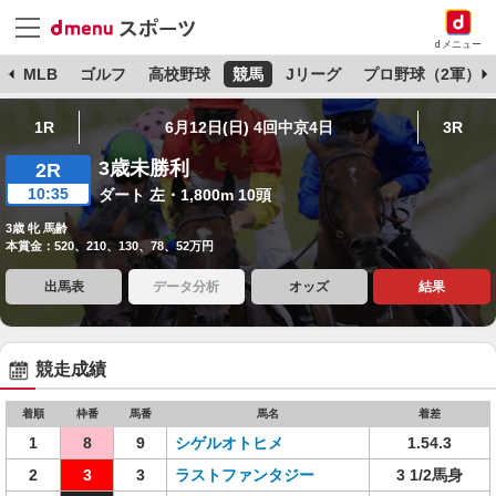
dメニュー
球
MLB
ゴルフ
高校野球
競馬
Jリーグ
プロ野球（2軍）
1R
6月12日(日) 4回中京4日
3R
3歳未勝利
2R
10:35
ダート 左・1,800m 10頭
3歳 牝 馬齢
本賞金：520、210、130、78、52万円
出馬表
データ分析
オッズ
結果
競走成績
着順
枠番
馬番
馬名
着差
1
8
9
シゲルオトヒメ
1.54.3
2
3
3
ラストファンタジー
3 1/2馬身