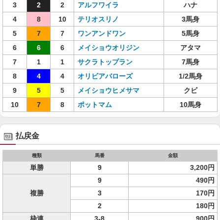
3
2
2
アルフワイラ
ハナ
4
8
10
テリオスリノ
3馬身
5
7
7
ワンアンドワン
5馬身
6
6
6
メイショウオリジン
アタマ
7
1
1
サクラトップラン
7馬身
8
4
4
オリビアバローズ
1/2馬身
9
5
5
メイショウヒメサマ
クビ
10
7
8
ポットマム
10馬身
払戻金
種類
馬番
金額
単勝
9
3,200円
9
490円
複勝
3
170円
2
180円
枠連
3-8
900円