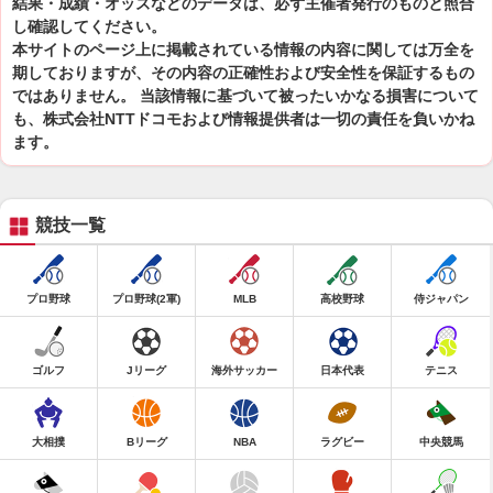
結果・成績・オッズなどのデータは、必ず主催者発行のものと照合
し確認してください。
本サイトのページ上に掲載されている情報の内容に関しては万全を
期しておりますが、その内容の正確性および安全性を保証するもの
ではありません。 当該情報に基づいて被ったいかなる損害について
も、株式会社NTTドコモおよび情報提供者は一切の責任を負いかね
ます。
競技一覧
プロ野球
プロ野球(2軍)
MLB
高校野球
侍ジャパン
ゴルフ
Jリーグ
海外サッカー
日本代表
テニス
大相撲
Bリーグ
NBA
ラグビー
中央競馬