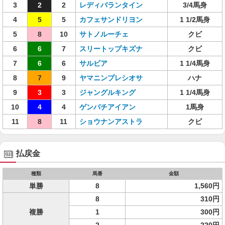
3
2
2
レディバランタイン
3/4馬身
4
5
5
カフェサンドリヨン
1 1/2馬身
5
8
10
サトノルーチェ
クビ
6
6
7
スリートップキズナ
クビ
7
6
6
サルビア
1 1/4馬身
8
7
9
ヤマニンプレシオサ
ハナ
9
3
3
ジャングルキング
1 1/4馬身
10
4
4
ゲンパチアイアン
1馬身
11
8
11
ショウナンアストラ
クビ
払戻金
種類
馬番
金額
単勝
8
1,560円
8
310円
複勝
1
300円