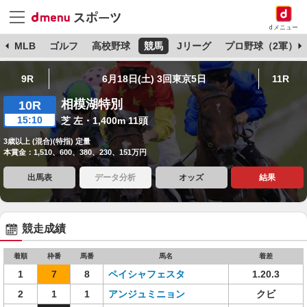
dメニュー
球
MLB
ゴルフ
高校野球
競馬
Jリーグ
プロ野球（2軍）
9R
6月18日(土) 3回東京5日
11R
相模湖特別
10R
15:10
芝 左・1,400m 11頭
3歳以上 (混合)(特指) 定量
本賞金：1,510、600、380、230、151万円
出馬表
データ分析
オッズ
結果
競走成績
着順
枠番
馬番
馬名
着差
1
7
8
ペイシャフェスタ
1.20.3
2
1
1
アンジュミニョン
クビ