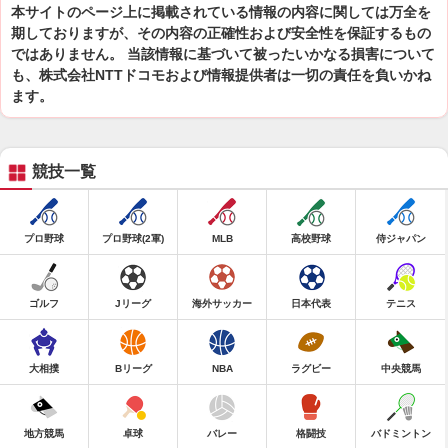
本サイトのページ上に掲載されている情報の内容に関しては万全を
期しておりますが、その内容の正確性および安全性を保証するもの
ではありません。 当該情報に基づいて被ったいかなる損害について
も、株式会社NTTドコモおよび情報提供者は一切の責任を負いかね
ます。
競技一覧
プロ野球
プロ野球(2軍)
MLB
高校野球
侍ジャパン
ゴルフ
Jリーグ
海外サッカー
日本代表
テニス
大相撲
Bリーグ
NBA
ラグビー
中央競馬
地方競馬
卓球
バレー
格闘技
バドミントン