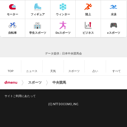
モーター
フィギュア
ウィンター
陸上
水泳
自転車
学生スポーツ
Doスポーツ
ビジネス
eスポーツ
データ提供：日本中央競馬会
TOP
ニュース
天気
スポーツ
占い
すべて
スポーツ
中央競馬
サイトご利用にあたって
(C) NTT DOCOMO, INC.